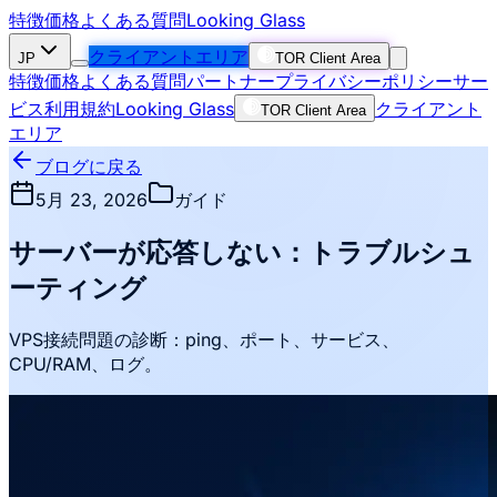
特徴
価格
よくある質問
Looking Glass
クライアントエリア
JP
TOR Client Area
特徴
価格
よくある質問
パートナー
プライバシーポリシー
サー
ビス利用規約
Looking Glass
クライアント
TOR Client Area
エリア
ブログに戻る
5月 23, 2026
ガイド
サーバーが応答しない：トラブルシュ
ーティング
VPS接続問題の診断：ping、ポート、サービス、
CPU/RAM、ログ。