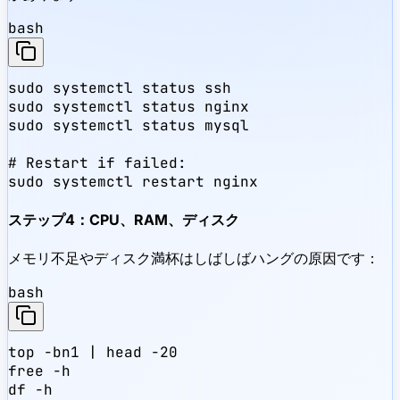
bash
sudo systemctl status ssh

sudo systemctl status nginx

sudo systemctl status mysql

# Restart if failed:

sudo systemctl restart nginx
ステップ4：CPU、RAM、ディスク
メモリ不足やディスク満杯はしばしばハングの原因です：
bash
top -bn1 | head -20

free -h

df -h
