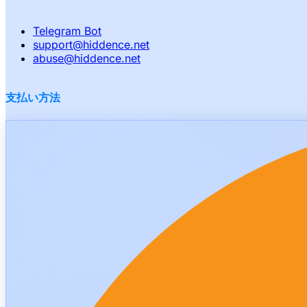
Telegram Bot
support
@
hiddence.net
abuse
@
hiddence.net
支払い方法