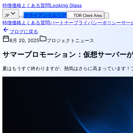
特徴
価格
よくある質問
Looking Glass
クライアントエリア
JP
TOR Client Area
特徴
価格
よくある質問
パートナー
プライバシーポリシー
サー
ブログに戻る
8月 20, 2025
プロジェクトニュース
サマープロモーション：仮想サーバーが3
夏はもうすぐ終わりますが、熱気はさらに高まっています！プロモ