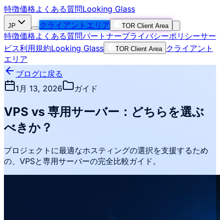
特徴
価格
よくある質問
Looking Glass
クライアントエリア
JP
TOR Client Area
特徴
価格
よくある質問
パートナー
プライバシーポリシー
サー
ビス利用規約
Looking Glass
クライアント
TOR Client Area
エリア
ブログに戻る
1月 13, 2026
ガイド
VPS vs 専用サーバー：どちらを選ぶ
べきか？
プロジェクトに最適なホスティングの選択を支援するため
の、VPSと専用サーバーの完全比較ガイド。