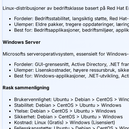
Linux-distribusjoner av bedriftsklasse basert på Red Hat E
Fordeler: Bedriftsstabilitet, langsiktig støtte, Red Hat
Ulemper: Eldre pakker, tregere oppdateringer, læri
Best for: Bedriftsapplikasjoner, bedriftsmiljøer, app
Windows Server
Microsofts serveroperativsystem, essensielt for Windows-
Fordeler: GUI-grensesnitt, Active Directory, .NET 
Ulemper: Lisenskostnader, høyere ressursbruk, sikke
Best for: Windows-applikasjoner, .NET-utvikling, Ac
Rask sammenligning
Brukervennlighet: Ubuntu > Debian > CentOS > Wi
Stabilitet: Debian > CentOS > Ubuntu > Windows
Ytelse: Debian > CentOS > Ubuntu > Windows
Sikkerhet: Debian > CentOS > Ubuntu > Windows
Kostnad: Linux (Gratis) > Windows (Lisensiert)
Fellesskapsstøtte: Ubuntu > Debian > CentOS > Wi