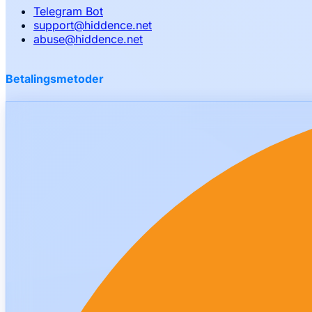
Telegram Bot
support
@
hiddence.net
abuse
@
hiddence.net
Betalingsmetoder