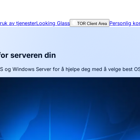
bruk av tjenester
Looking Glass
Personlig ko
TOR Client Area
for serveren din
 og Windows Server for å hjelpe deg med å velge best OS