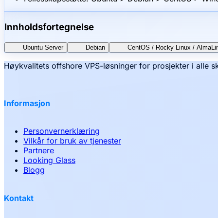
Innholdsfortegnelse
Ubuntu Server
Debian
CentOS / Rocky Linux / AlmaLi
Høykvalitets offshore VPS-løsninger for prosjekter i alle s
Informasjon
Personvernerklæring
Vilkår for bruk av tjenester
Partnere
Looking Glass
Blogg
Kontakt