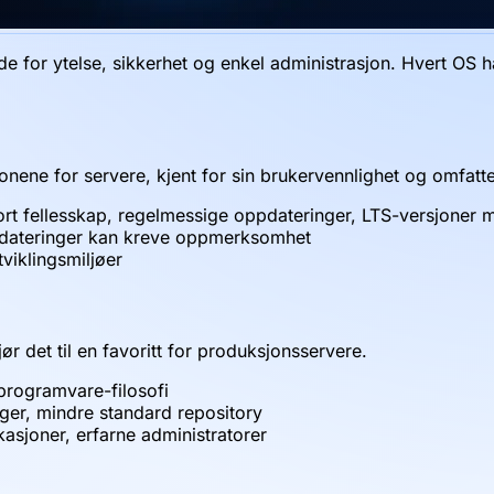
de for ytelse, sikkerhet og enkel administrasjon. Hvert OS 
onene for servere, kjent for sin brukervennlighet og omfat
rt fellesskap, regelmessige oppdateringer, LTS-versjoner m
dateringer kan kreve oppmerksomhet
viklingsmiljøer
jør det til en favoritt for produksjonsservere.
i programvare-filosofi
ger, mindre standard repository
ikasjoner, erfarne administratorer