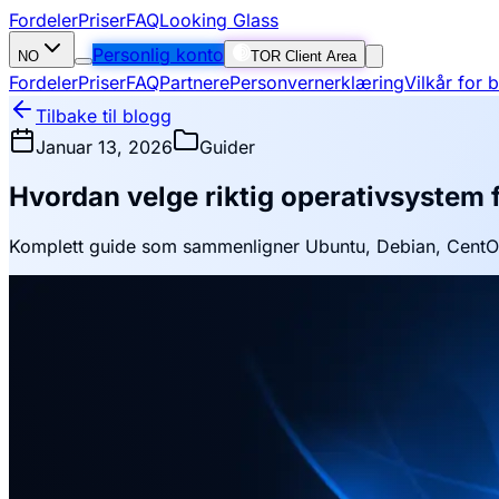
Fordeler
Priser
FAQ
Looking Glass
Personlig konto
NO
TOR Client Area
Fordeler
Priser
FAQ
Partnere
Personvernerklæring
Vilkår for 
Tilbake til blogg
Januar 13, 2026
Guider
Hvordan velge riktig operativsystem 
Komplett guide som sammenligner Ubuntu, Debian, CentOS