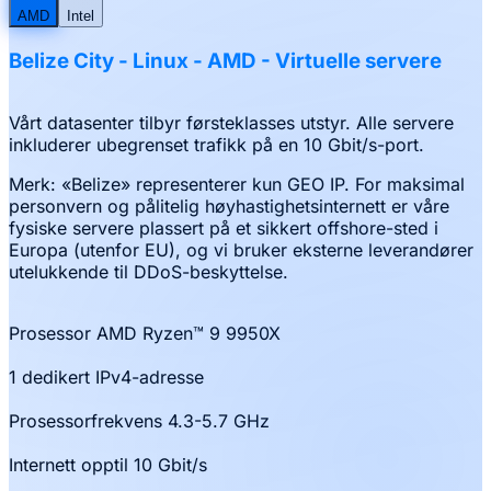
AMD
Intel
Belize City
-
Linux
- AMD
-
Virtuelle servere
Vårt datasenter tilbyr førsteklasses utstyr. Alle servere
inkluderer ubegrenset trafikk på en 10 Gbit/s-port.
Merk: «Belize» representerer kun GEO IP. For maksimal
personvern og pålitelig høyhastighetsinternett er våre
fysiske servere plassert på et sikkert offshore-sted i
Europa (utenfor EU), og vi bruker eksterne leverandører
utelukkende til DDoS-beskyttelse.
Prosessor AMD Ryzen™ 9 9950X
1 dedikert IPv4-adresse
Prosessorfrekvens 4.3-5.7 GHz
Internett opptil 10 Gbit/s