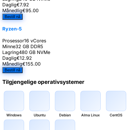
Daglig
€
7.92
Månedlig
€
95.00
Bestill nå
Ryzen-5
Prosessor
16 vCores
Minne
32 GB DDR5
Lagring
480 GB NVMe
Daglig
€
12.92
Månedlig
€
155.00
Bestill nå
Tilgjengelige operativsystemer
Windows
Ubuntu
Debian
Alma Linux
CentOS