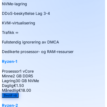
NVMe-lagring
DDoS-beskyttelse Lag 3-4
KVM-virtualisering
Trafikk ∞
Fullstendig ignorering av DMCA
Dedikerte prosessor- og RAM-ressurser
Ryzen-1
Prosessor
1 vCore
Minne
2 GB DDR5
Lagring
30 GB NVMe
Daglig
€
1.50
Månedlig
€
18.00
Bestill nå
Ryzen-2