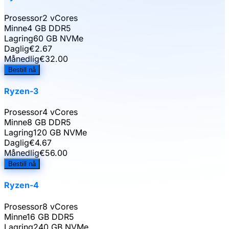
Prosessor
2 vCores
Minne
4 GB DDR5
Lagring
60 GB NVMe
Daglig
€
2.67
Månedlig
€
32.00
Bestill nå
Ryzen-3
Prosessor
4 vCores
Minne
8 GB DDR5
Lagring
120 GB NVMe
Daglig
€
4.67
Månedlig
€
56.00
Bestill nå
Ryzen-4
Prosessor
8 vCores
Minne
16 GB DDR5
Lagring
240 GB NVMe