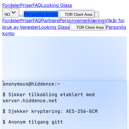
Fordeler
Priser
FAQ
Looking Glass
Personlig konto
NO
TOR Client Area
Fordeler
Priser
FAQ
Partnere
Personvernerklæring
Vilkår for
bruk av tjenester
Looking Glass
Personlig
TOR Client Area
konto
anonymous@hiddence:~
$
Sikker tilkobling etablert med
server.hiddence.net
$
Sjekker kryptering:
AES-256-GCM
$
Anonym tilgang gitt