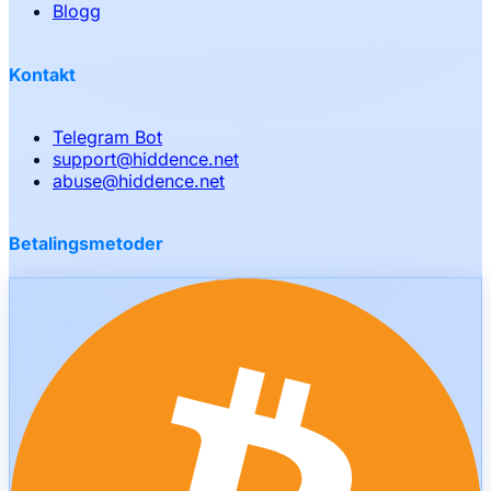
Blogg
Kontakt
Telegram Bot
support
@
hiddence.net
abuse
@
hiddence.net
Betalingsmetoder