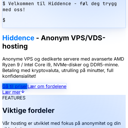
$
Velkommen til Hiddence
-
føl deg trygg
med oss!
$
Hiddence
-
Anonym VPS/VDS-
hosting
Anonyme VPS og dedikerte servere med avanserte AMD
Ryzen 9 / Intel Core i9, NVMe-disker og DDR5-minne.
Betaling med kryptovaluta, utrulling på minutter, full
konfidensialitet!
Gå til priser
Lær om fordelene
Lær mer
FEATURES
Viktige fordeler
Vår hosting er utviklet med fokus på anonymitet og din