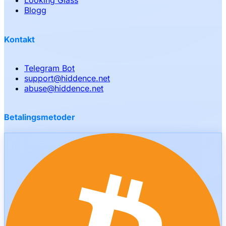
Looking Glass
Blogg
Kontakt
Telegram Bot
support
@
hiddence.net
abuse
@
hiddence.net
Betalingsmetoder