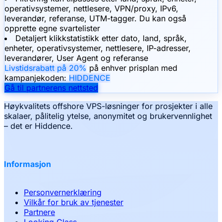
operativsystemer, nettlesere, VPN/proxy, IPv6,
leverandør, referanse, UTM-tagger. Du kan også
opprette egne svartelister
Detaljert klikkstatistikk etter dato, land, språk,
enheter, operativsystemer, nettlesere, IP-adresser,
leverandører, User Agent og referanse
Livstidsrabatt på 20%
på enhver prisplan med
kampanjekoden:
HIDDENCE
Gå til partnerens nettsted
Høykvalitets offshore VPS-løsninger for prosjekter i alle
skalaer, pålitelig ytelse, anonymitet og brukervennlighet
– det er Hiddence.
Informasjon
Personvernerklæring
Vilkår for bruk av tjenester
Partnere