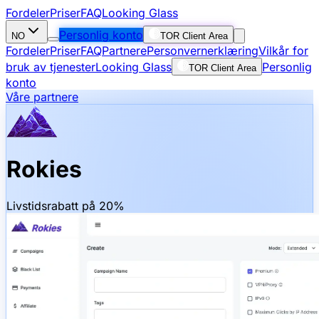
Fordeler
Priser
FAQ
Looking Glass
Personlig konto
NO
TOR Client Area
Fordeler
Priser
FAQ
Partnere
Personvernerklæring
Vilkår for
bruk av tjenester
Looking Glass
Personlig
TOR Client Area
konto
Våre partnere
Rokies
Livstidsrabatt på 20%