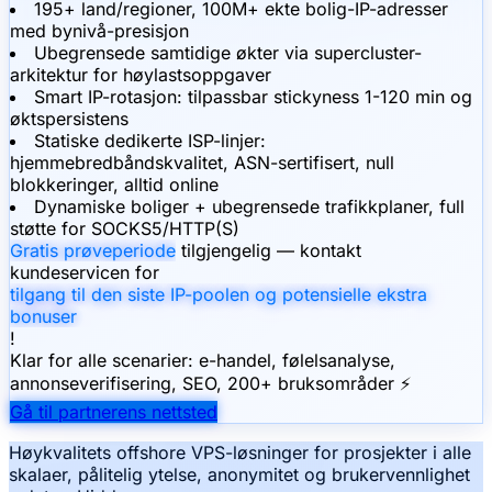
195+ land/regioner, 100M+ ekte bolig-IP-adresser
med bynivå-presisjon
Ubegrensede samtidige økter via supercluster-
arkitektur for høylastsoppgaver
Smart IP-rotasjon: tilpassbar stickyness 1-120 min og
øktspersistens
Statiske dedikerte ISP-linjer:
hjemmebredbåndskvalitet, ASN-sertifisert, null
blokkeringer, alltid online
Dynamiske boliger + ubegrensede trafikkplaner, full
støtte for SOCKS5/HTTP(S)
Gratis prøveperiode
tilgjengelig — kontakt
kundeservicen for
tilgang til den siste IP-poolen og potensielle ekstra
bonuser
!
Klar for alle scenarier: e-handel, følelsanalyse,
annonseverifisering, SEO, 200+ bruksområder ⚡
Gå til partnerens nettsted
Høykvalitets offshore VPS-løsninger for prosjekter i alle
skalaer, pålitelig ytelse, anonymitet og brukervennlighet