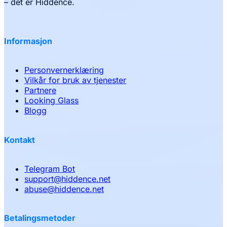
– det er Hiddence.
Informasjon
Personvernerklæring
Vilkår for bruk av tjenester
Partnere
Looking Glass
Blogg
Kontakt
Telegram Bot
support
@
hiddence.net
abuse
@
hiddence.net
Betalingsmetoder