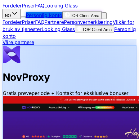
Fordeler
Priser
FAQ
Looking Glass
Personlig konto
NO
TOR Client Area
Fordeler
Priser
FAQ
Partnere
Personvernerklæring
Vilkår for
bruk av tjenester
Looking Glass
Personlig
TOR Client Area
konto
Våre partnere
NovProxy
Gratis prøveperiode + Kontakt for eksklusive bonuser