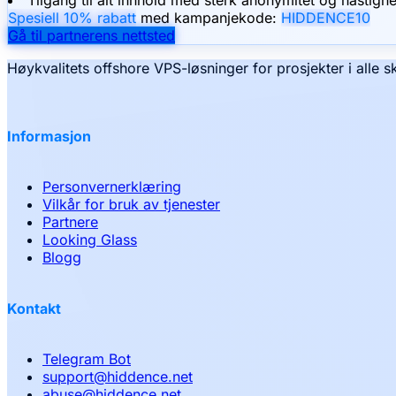
Spesiell 10% rabatt
med kampanjekode:
HIDDENCE10
Gå til partnerens nettsted
Høykvalitets offshore VPS-løsninger for prosjekter i alle s
Informasjon
Personvernerklæring
Vilkår for bruk av tjenester
Partnere
Looking Glass
Blogg
Kontakt
Telegram Bot
support
@
hiddence.net
abuse
@
hiddence.net