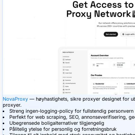
NovaProxy
— høyhastighets, sikre proxyer designet for ub
proxyer.
Streng ingen-logging-policy for fullstendig personvern
Perfekt for web scraping, SEO, annonseverifisering, ge
Ubegrensede boligalternativer tilgjengelig
Pålitelig ytelse for personlig og forretningsbruk
Tilgang til alt innhold med sterk anonymitet og hastighe