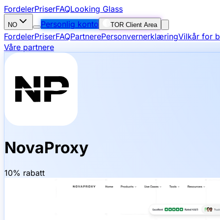
Fordeler
Priser
FAQ
Looking Glass
Personlig konto
NO
TOR Client Area
Fordeler
Priser
FAQ
Partnere
Personvernerklæring
Vilkår for 
Våre partnere
NovaProxy
10% rabatt