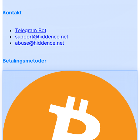
Kontakt
Telegram Bot
support
@
hiddence.net
abuse
@
hiddence.net
Betalingsmetoder