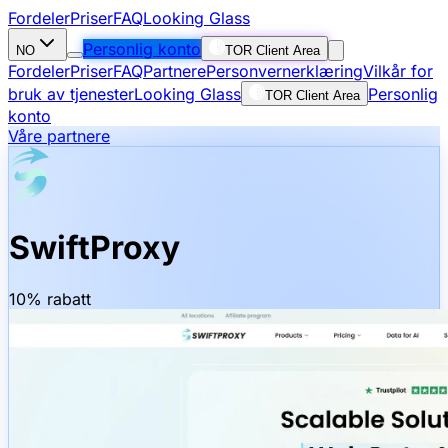
Fordeler
Priser
FAQ
Looking Glass
Personlig konto
NO
TOR Client Area
Fordeler
Priser
FAQ
Partnere
Personvernerklæring
Vilkår for
bruk av tjenester
Looking Glass
Personlig
TOR Client Area
konto
Våre partnere
SwiftProxy
10% rabatt