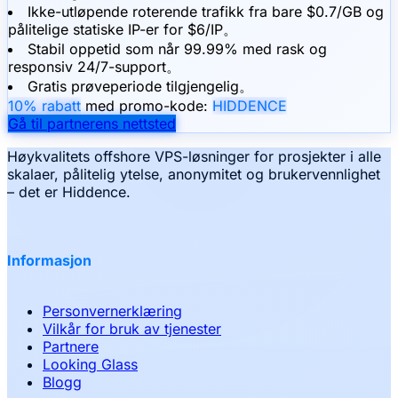
Ikke-utløpende roterende trafikk fra bare $0.7/GB og
pålitelige statiske IP-er for $6/IP。
Stabil oppetid som når 99.99% med rask og
responsiv 24/7-support。
Gratis prøveperiode tilgjengelig。
10% rabatt
med promo-kode:
HIDDENCE
Gå til partnerens nettsted
Høykvalitets offshore VPS-løsninger for prosjekter i alle
skalaer, pålitelig ytelse, anonymitet og brukervennlighet
– det er Hiddence.
Informasjon
Personvernerklæring
Vilkår for bruk av tjenester
Partnere
Looking Glass
Blogg