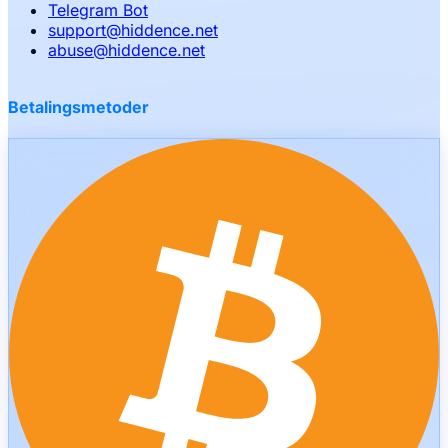
Telegram Bot
support
@
hiddence.net
abuse
@
hiddence.net
Betalingsmetoder