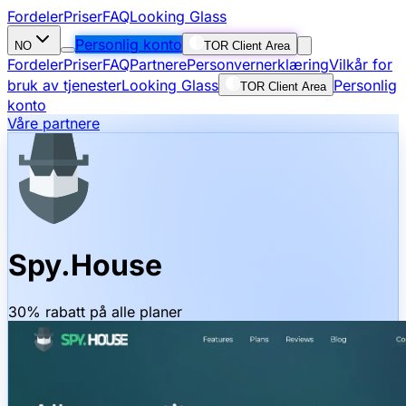
Fordeler
Priser
FAQ
Looking Glass
Personlig konto
NO
TOR Client Area
Fordeler
Priser
FAQ
Partnere
Personvernerklæring
Vilkår for
bruk av tjenester
Looking Glass
Personlig
TOR Client Area
konto
Våre partnere
Spy.House
30% rabatt på alle planer