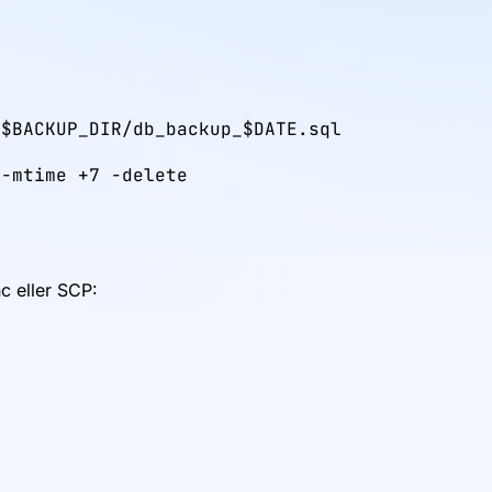
$BACKUP_DIR/db_backup_$DATE.sql

-mtime +7 -delete

c eller SCP: