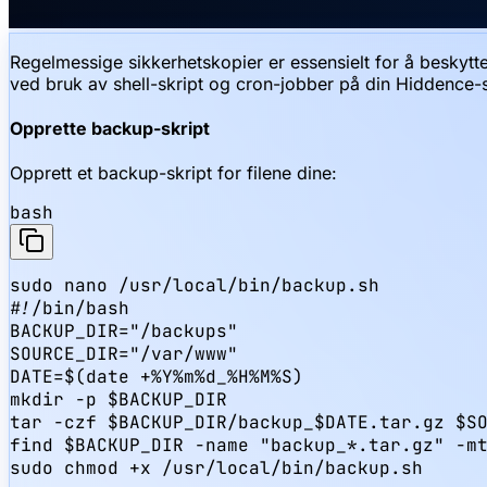
Regelmessige sikkerhetskopier er essensielt for å beskytt
ved bruk av shell-skript og cron-jobber på din Hiddence-s
Opprette backup-skript
Opprett et backup-skript for filene dine:
bash
sudo nano /usr/local/bin/backup.sh

#!/bin/bash

BACKUP_DIR="/backups"

SOURCE_DIR="/var/www"

DATE=$(date +%Y%m%d_%H%M%S)

mkdir -p $BACKUP_DIR

tar -czf $BACKUP_DIR/backup_$DATE.tar.gz $SO
find $BACKUP_DIR -name "backup_*.tar.gz" -mt
sudo chmod +x /usr/local/bin/backup.sh