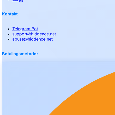
Kontakt
Telegram Bot
support
@
hiddence.net
abuse
@
hiddence.net
Betalingsmetoder