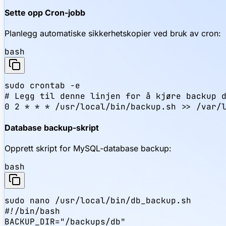
Sette opp Cron-jobb
Planlegg automatiske sikkerhetskopier ved bruk av cron:
bash
sudo crontab -e

# Legg til denne linjen for å kjøre backup d
0 2 * * * /usr/local/bin/backup.sh >> /var/
Database backup-skript
Opprett skript for MySQL-database backup:
bash
sudo nano /usr/local/bin/db_backup.sh

#!/bin/bash

BACKUP_DIR="/backups/db"
