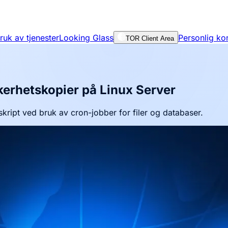
bruk av tjenester
Looking Glass
Personlig ko
TOR Client Area
kerhetskopier på Linux Server
ript ved bruk av cron-jobber for filer og databaser.