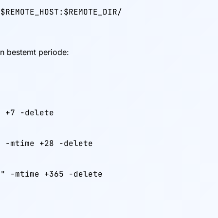
@$REMOTE_HOST:$REMOTE_DIR/
en bestemt periode:
 +7 -delete

 -mtime +28 -delete

z" -mtime +365 -delete