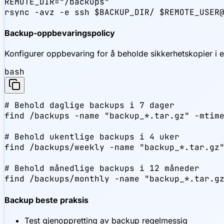
REMOTE_DIR="/backups"

rsync -avz -e ssh $BACKUP_DIR/ $REMOTE_USER
Backup-oppbevaringspolicy
Konfigurer oppbevaring for å beholde sikkerhetskopier i 
bash
# Behold daglige backups i 7 dager

find /backups -name "backup_*.tar.gz" -mtime
# Behold ukentlige backups i 4 uker

find /backups/weekly -name "backup_*.tar.gz"
# Behold månedlige backups i 12 måneder

find /backups/monthly -name "backup_*.tar.g
Backup beste praksis
Test gjenoppretting av backup regelmessig