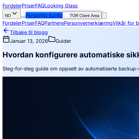
Fordeler
Priser
FAQ
Looking Glass
Personlig konto
NO
TOR Client Area
Fordeler
Priser
FAQ
Partnere
Personvernerklæring
Vilkår for 
Tilbake til blogg
Januar 13, 2026
Guider
Hvordan konfigurere automatiske sik
Steg-for-steg guide om oppsett av automatiserte backup-sk