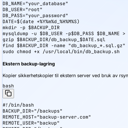
DB_NAME="your_database"

DB_USER="root"

DB_PASS="your_password"

DATE=$(date +%Y%m%d_%H%M%S)

mkdir -p $BACKUP_DIR

mysqldump -u $DB_USER -p$DB_PASS $DB_NAME > 
gzip $BACKUP_DIR/db_backup_$DATE.sql

find $BACKUP_DIR -name "db_backup_*.sql.gz" 
sudo chmod +x /usr/local/bin/db_backup.sh
Ekstern backup-lagring
Kopier sikkerhetskopier til ekstern server ved bruk av rsyn
bash
#!/bin/bash

BACKUP_DIR="/backups"

REMOTE_HOST="backup-server.com"

REMOTE_USER="backup"
