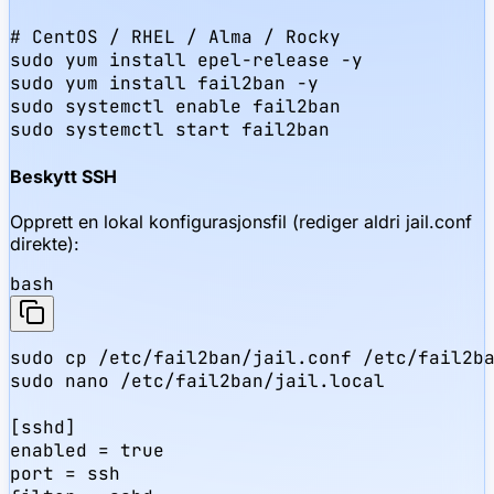
# CentOS / RHEL / Alma / Rocky

sudo yum install epel-release -y

sudo yum install fail2ban -y

sudo systemctl enable fail2ban

sudo systemctl start fail2ban
Beskytt SSH
Opprett en lokal konfigurasjonsfil (rediger aldri jail.conf
direkte):
bash
sudo cp /etc/fail2ban/jail.conf /etc/fail2ba
sudo nano /etc/fail2ban/jail.local

[sshd]

enabled = true

port = ssh
