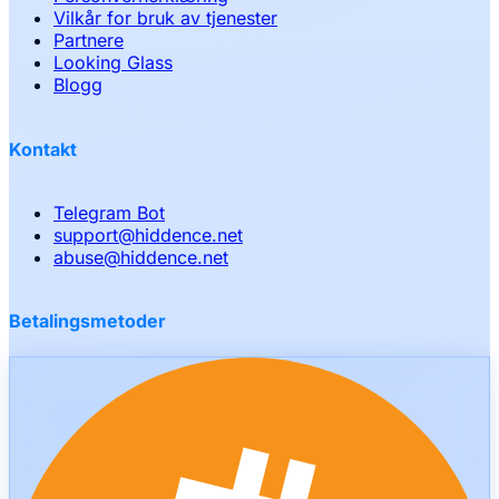
Vilkår for bruk av tjenester
Partnere
Looking Glass
Blogg
Kontakt
Telegram Bot
support
@
hiddence.net
abuse
@
hiddence.net
Betalingsmetoder