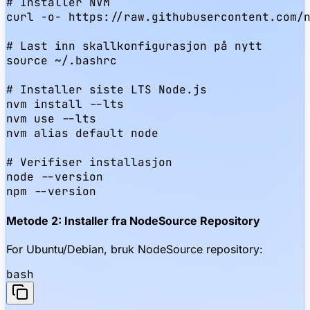
# Installer NVM

curl -o- https://raw.githubusercontent.com/n
# Last inn skallkonfigurasjon på nytt

source ~/.bashrc

# Installer siste LTS Node.js

nvm install --lts

nvm use --lts

nvm alias default node

# Verifiser installasjon

node --version

npm --version
Metode 2: Installer fra NodeSource Repository
For Ubuntu/Debian, bruk NodeSource repository:
bash