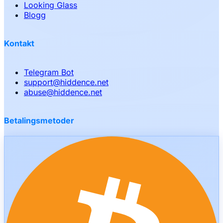
Looking Glass
Blogg
Kontakt
Telegram Bot
support
@
hiddence.net
abuse
@
hiddence.net
Betalingsmetoder