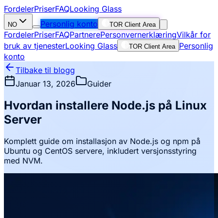
Fordeler
Priser
FAQ
Looking Glass
Personlig konto
NO
TOR Client Area
Fordeler
Priser
FAQ
Partnere
Personvernerklæring
Vilkår for
bruk av tjenester
Looking Glass
Personlig
TOR Client Area
konto
Tilbake til blogg
Januar 13, 2026
Guider
Hvordan installere Node.js på Linux
Server
Komplett guide om installasjon av Node.js og npm på
Ubuntu og CentOS servere, inkludert versjonsstyring
med NVM.