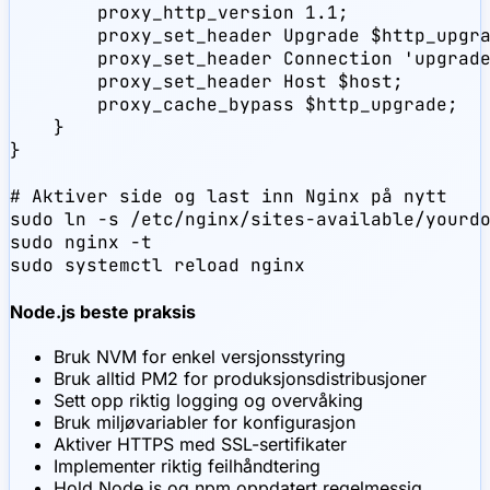
        proxy_http_version 1.1;

        proxy_set_header Upgrade $http_upgra
        proxy_set_header Connection 'upgrade
        proxy_set_header Host $host;

        proxy_cache_bypass $http_upgrade;

    }

}

# Aktiver side og last inn Nginx på nytt

sudo ln -s /etc/nginx/sites-available/yourdo
sudo nginx -t

sudo systemctl reload nginx
Node.js beste praksis
Bruk NVM for enkel versjonsstyring
Bruk alltid PM2 for produksjonsdistribusjoner
Sett opp riktig logging og overvåking
Bruk miljøvariabler for konfigurasjon
Aktiver HTTPS med SSL-sertifikater
Implementer riktig feilhåndtering
Hold Node.js og npm oppdatert regelmessig