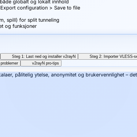
 både globalt og lokalt innhold
Export configuration > Save to file
 spill) for split tunneling
et og funksjoner
Steg 1: Last ned og installer v2rayN
Steg 2: Importer VLESS-se
 problemer
v2rayN pro-tips
kalaer, pålitelig ytelse, anonymitet og brukervennlighet – de