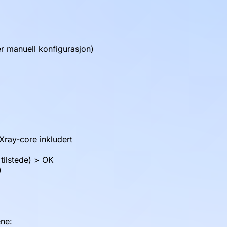
er manuell konfigurasjon)
Xray-core inkludert
tilstede) > OK
)
ene: