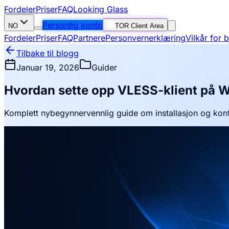
Fordeler
Priser
FAQ
Looking Glass
Personlig konto
NO
TOR Client Area
Fordeler
Priser
FAQ
Partnere
Personvernerklæring
Vilkår for 
Tilbake til blogg
Januar 19, 2026
Guider
Hvordan sette opp VLESS-klient på 
Komplett nybegynnervennlig guide om installasjon og konf