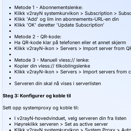
Metode 1 - Abonnementslenke:
Klikk v2rayN systemkurvikon > Subscription > Subscr
Klikk 'Add' og lim inn abonnements-URL-en din
Klikk 'OK' deretter 'Update Subscription'
Metode 2 - QR-kode:
Ha QR-kode klar på telefonen eller et annet skjerm
Klikk v2rayN-ikon > Servers > Import server from 
Metode 3 - Manuell vless:// lenke:
Kopier din vless:// tilkoblingslenke
Klikk v2rayN-ikon > Servers > Import servers from 
Serveren din skal nå vises i serverlisten
Steg 3: Konfigurer og koble til
Sett opp systemproxy og koble til:
I v2rayN-hovedvinduet, velg serveren din fra listen
Høyreklikk serveren > Set as active server
Klikk v2rayN systemkurvikon > System Proxy > Auto