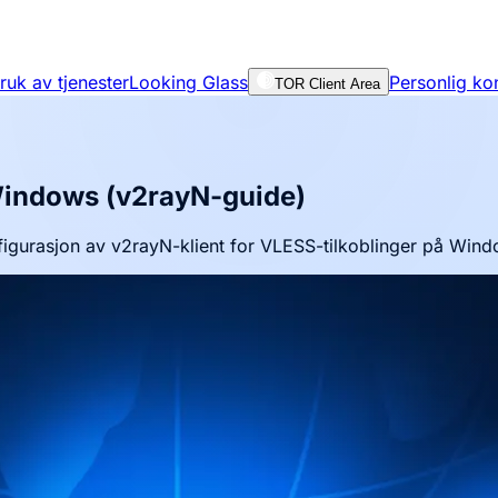
bruk av tjenester
Looking Glass
Personlig ko
TOR Client Area
Windows (v2rayN-guide)
igurasjon av v2rayN-klient for VLESS-tilkoblinger på Wind