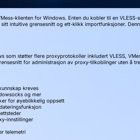
s-klienten for Windows. Enten du kobler til en VLESS-serv
itt intuitive grensesnitt og ett-klikk importfunksjoner. Den
ows som støtter flere proxyprotokoller inkludert VLESS, VM
rensesnitt for administrasjon av proxy-tilkoblinger uten å
k kunnskap kreves
hadowsocks og mer
er for øyeblikkelig oppsett
ateringsfunksjon
ettsteder
-innstillinger
er telemetri