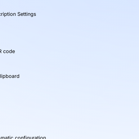
iption Settings
QR code
clipboard
matic configuration