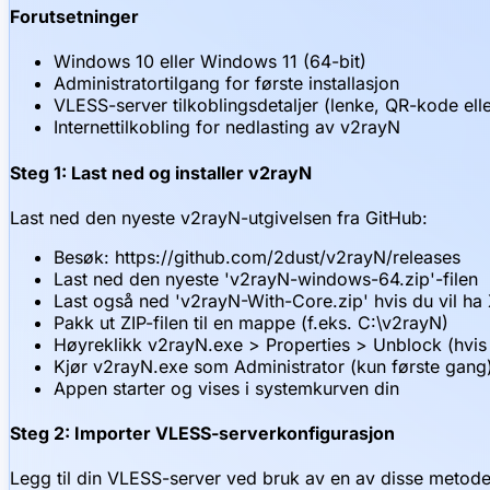
Forutsetninger
Windows 10 eller Windows 11 (64-bit)
Administratortilgang for første installasjon
VLESS-server tilkoblingsdetaljer (lenke, QR-kode ell
Internettilkobling for nedlasting av v2rayN
Steg 1: Last ned og installer v2rayN
Last ned den nyeste v2rayN-utgivelsen fra GitHub:
Besøk: https://github.com/2dust/v2rayN/releases
Last ned den nyeste 'v2rayN-windows-64.zip'-filen
Last også ned 'v2rayN-With-Core.zip' hvis du vil ha 
Pakk ut ZIP-filen til en mappe (f.eks. C:\v2rayN)
Høyreklikk v2rayN.exe > Properties > Unblock (hvis 
Kjør v2rayN.exe som Administrator (kun første gang
Appen starter og vises i systemkurven din
Steg 2: Importer VLESS-serverkonfigurasjon
Legg til din VLESS-server ved bruk av en av disse metod