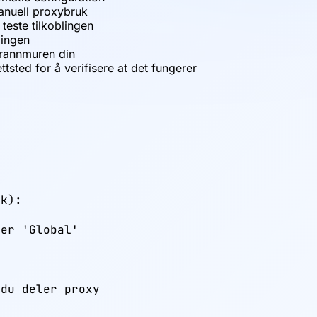
manuell proxybruk
 teste tilkoblingen
lingen
 brannmuren din
tsted for å verifisere at det fungerer
k):

er 'Global'

du deler proxy
