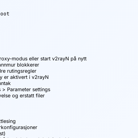
oot

 Proxy-modus eller start v2rayN på nytt
rannmur blokkerer
re rutingsregler
 er aktivert i v2rayN
nntak
s > Parameter settings
lse og erstatt filer
tlesing
rkonfigurasjoner
st)