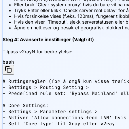
Eller bruk 'Clear system proxy' hvis du bare vil ha 
Trykk Enter eller klikk 'Check server real delay' for å
Hvis forsinkelse vises (f.eks. 120ms), fungerer tilkob
Hvis den viser 'Timeout', sjekk serverstatusen eller
Åpne en nettleser og besøk et geografisk blokkert net
Steg 4: Avanserte innstillinger (Valgfritt)
Tilpass v2rayN for bedre ytelse:
bash
# Rutingsregler (for å omgå kun visse trafik
- Settings > Routing Setting > 

- Predefined rule set: 'Bypass Mainland' ell
# Core Settings:

- Settings > Parameter settings >

- Aktiver 'Allow connections from LAN' hvis 
- Sett 'Core type' til Xray eller v2ray
