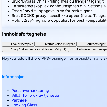
Bruk 'Bypass China'-ruting hvis du trenger tilgang til
Ta sikkerhetskopi av konfigurasjonen din: Settings > 
Fest v2rayN til oppgavelinjen for rask tilgang
Bruk SOCKS-proxy i spesifikke apper (f.eks. Telegram,
Hold v2rayN og core oppdatert for best kompatibilit
Innholdsfortegnelse
Hva er v2rayN?
Hvorfor velge v2rayN?
Forutsetninger
Steg 4: Avanserte innstillinger (Valgfritt)
Feilsøking av vanlige
Høykvalitets offshore VPS-løsninger for prosjekter i alle s
Informasjon
Personvernerklæring
Vilkår for bruk av tjenester
Partnere
Looking Glass