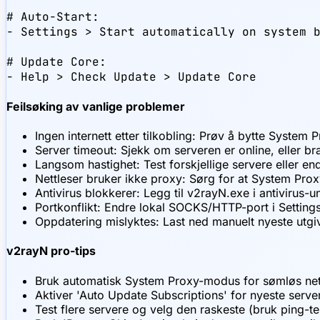
# Auto-Start:

- Settings > Start automatically on system b
# Update Core:

- Help > Check Update > Update Core
Feilsøking av vanlige problemer
Ingen internett etter tilkobling: Prøv å bytte System
Server timeout: Sjekk om serveren er online, eller b
Langsom hastighet: Test forskjellige servere eller end
Nettleser bruker ikke proxy: Sørg for at System Proxy
Antivirus blokkerer: Legg til v2rayN.exe i antivirus-u
Portkonflikt: Endre lokal SOCKS/HTTP-port i Setting
Oppdatering mislyktes: Last ned manuelt nyeste utgive
v2rayN pro-tips
Bruk automatisk System Proxy-modus for sømløs net
Aktiver 'Auto Update Subscriptions' for nyeste serve
Test flere servere og velg den raskeste (bruk ping-te