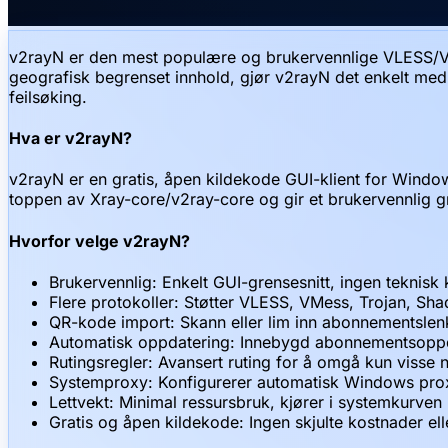
v2rayN er den mest populære og brukervennlige VLESS/VMes
geografisk begrenset innhold, gjør v2rayN det enkelt med s
feilsøking.
Hva er v2rayN?
v2rayN er en gratis, åpen kildekode GUI-klient for Wind
toppen av Xray-core/v2ray-core og gir et brukervennlig g
Hvorfor velge v2rayN?
Brukervennlig: Enkelt GUI-grensesnitt, ingen teknis
Flere protokoller: Støtter VLESS, VMess, Trojan, S
QR-kode import: Skann eller lim inn abonnementslenk
Automatisk oppdatering: Innebygd abonnementsoppd
Rutingsregler: Avansert ruting for å omgå kun visse n
Systemproxy: Konfigurerer automatisk Windows proxy
Lettvekt: Minimal ressursbruk, kjører i systemkurven
Gratis og åpen kildekode: Ingen skjulte kostnader ell