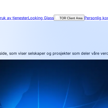
bruk av tjenester
Looking Glass
Personlig ko
TOR Client Area
ide, som viser selskaper og prosjekter som deler våre verdier