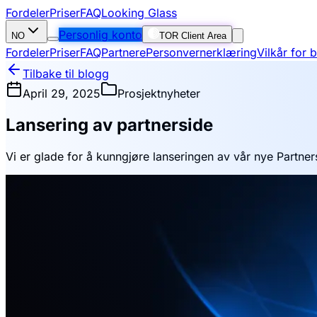
Fordeler
Priser
FAQ
Looking Glass
Personlig konto
NO
TOR Client Area
Fordeler
Priser
FAQ
Partnere
Personvernerklæring
Vilkår for 
Tilbake til blogg
April 29, 2025
Prosjektnyheter
Lansering av partnerside
Vi er glade for å kunngjøre lanseringen av vår nye Partners