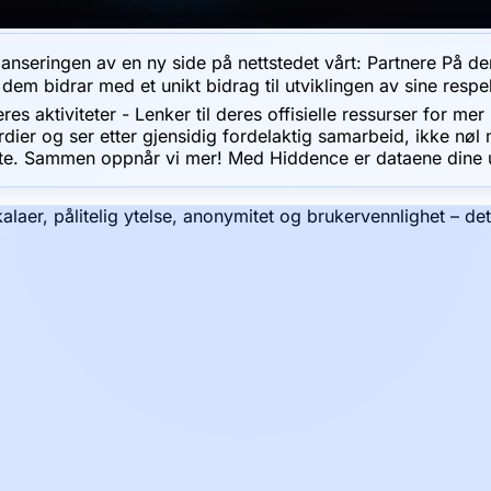
 lanseringen av en ny side på nettstedet vårt: Partnere På d
v dem bidrar med et unikt bidrag til utviklingen av sine respe
s aktiviteter - Lenker til deres offisielle ressurser for me
dier og ser etter gjensidig fordelaktig samarbeid, ikke nøl 
tøtte. Sammen oppnår vi mer! Med Hiddence er dataene dine u
kalaer, pålitelig ytelse, anonymitet og brukervennlighet – de