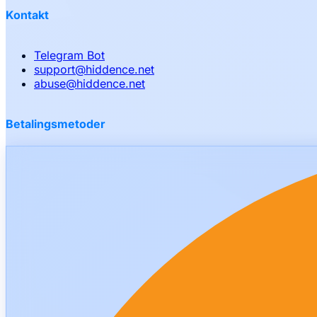
Kontakt
Telegram Bot
support
@
hiddence.net
abuse
@
hiddence.net
Betalingsmetoder