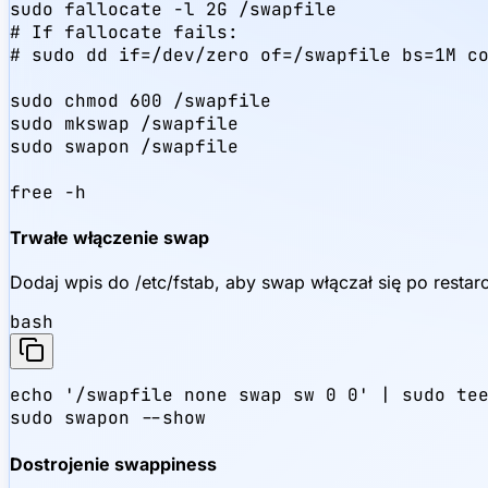
sudo fallocate -l 2G /swapfile

# If fallocate fails:

# sudo dd if=/dev/zero of=/swapfile bs=1M co
sudo chmod 600 /swapfile

sudo mkswap /swapfile

sudo swapon /swapfile

free -h
Trwałe włączenie swap
Dodaj wpis do /etc/fstab, aby swap włączał się po restarc
bash
echo '/swapfile none swap sw 0 0' | sudo tee
sudo swapon --show
Dostrojenie swappiness