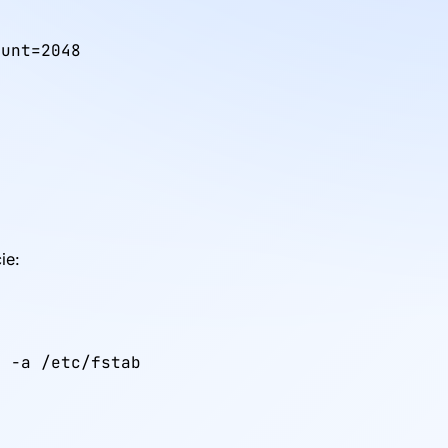
unt=2048

ie:
 -a /etc/fstab
