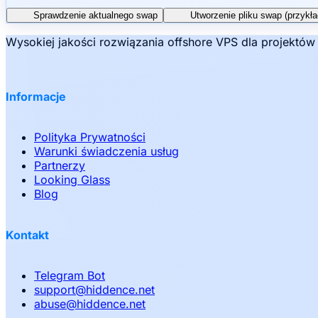
Sprawdzenie aktualnego swap
Utworzenie pliku swap (przykł
Wysokiej jakości rozwiązania offshore VPS dla projektó
Informacje
Polityka Prywatności
Warunki świadczenia usług
Partnerzy
Looking Glass
Blog
Kontakt
Telegram Bot
support
@
hiddence.net
abuse
@
hiddence.net