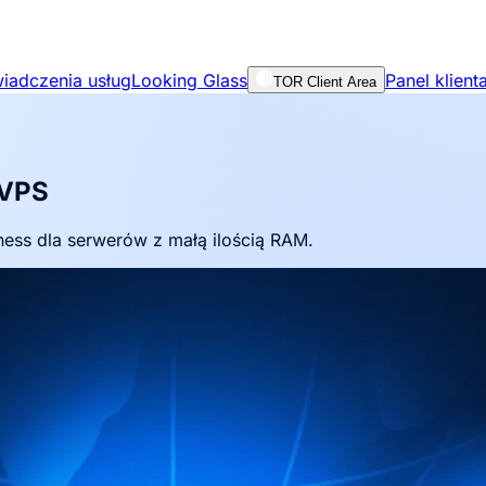
iadczenia usług
Looking Glass
Panel klient
TOR Client Area
 VPS
ness dla serwerów z małą ilością RAM.