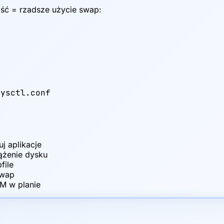
ść = rzadsze użycie swap:
ysctl.conf

j aplikacje
ążenie dysku
file
swap
M w planie