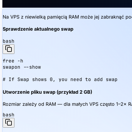
Na VPS z niewielką pamięcią RAM może jej zabraknąć pod
Sprawdzenie aktualnego swap
bash
free -h

swapon --show

# If Swap shows 0, you need to add swap
Utworzenie pliku swap (przykład 2 GB)
Rozmiar zależy od RAM — dla małych VPS często 1–2× R
bash