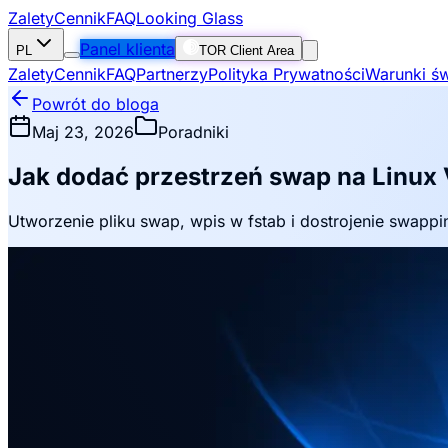
Zalety
Cennik
FAQ
Looking Glass
Panel klienta
PL
TOR Client Area
Zalety
Cennik
FAQ
Partnerzy
Polityka Prywatności
Warunki św
Powrót do bloga
Maj 23, 2026
Poradniki
Jak dodać przestrzeń swap na Linux
Utworzenie pliku swap, wpis w fstab i dostrojenie swappi