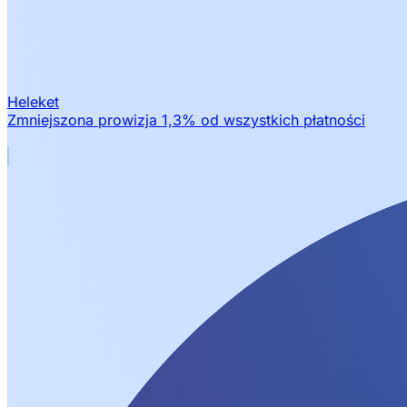
Heleket
Zmniejszona prowizja 1,3% od wszystkich płatności