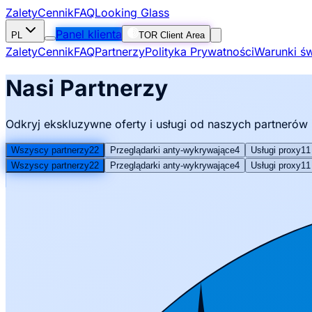
Zalety
Cennik
FAQ
Looking Glass
Panel klienta
PL
TOR Client Area
Zalety
Cennik
FAQ
Partnerzy
Polityka Prywatności
Warunki św
Nasi Partnerzy
Odkryj ekskluzywne oferty i usługi od naszych partnerów
Wszyscy partnerzy
22
Przeglądarki anty-wykrywające
4
Usługi proxy
11
Wszyscy partnerzy
22
Przeglądarki anty-wykrywające
4
Usługi proxy
11