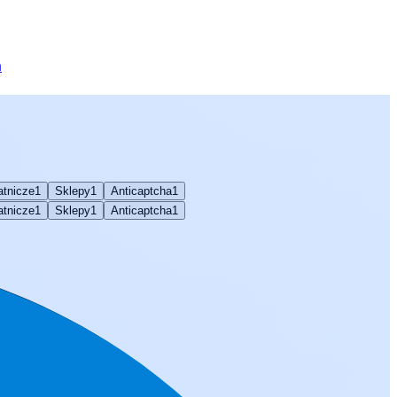
a
atnicze
1
Sklepy
1
Anticaptcha
1
atnicze
1
Sklepy
1
Anticaptcha
1