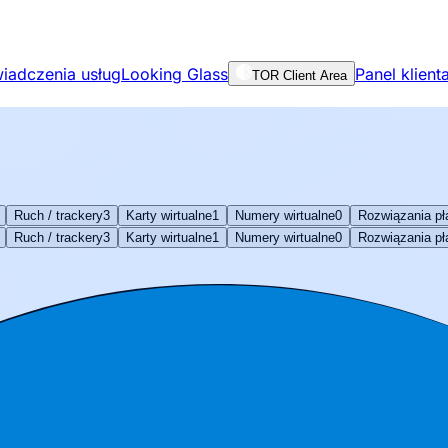
iadczenia usług
Looking Glass
Panel klient
TOR Client Area
Ruch / trackery
3
Karty wirtualne
1
Numery wirtualne
0
Rozwiązania pł
Ruch / trackery
3
Karty wirtualne
1
Numery wirtualne
0
Rozwiązania pł