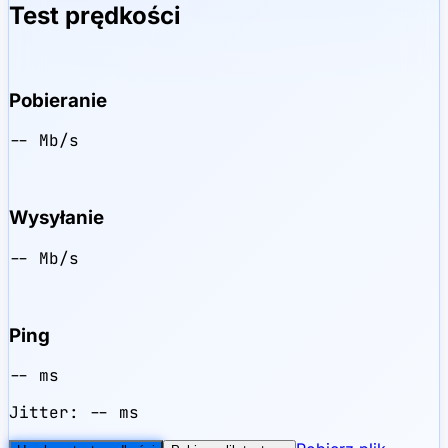
Test prędkości
Pobieranie
-- Mb/s
Wysyłanie
-- Mb/s
Ping
-- ms
Jitter:
-- ms