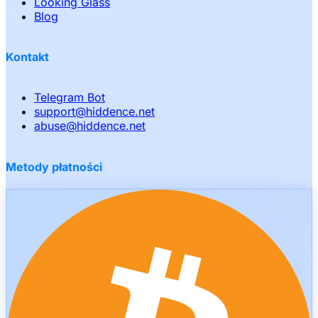
Looking Glass
Blog
Kontakt
Telegram Bot
support
@
hiddence.net
abuse
@
hiddence.net
Metody płatności