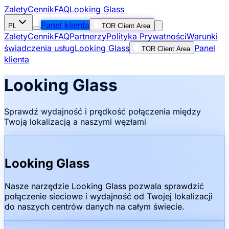
Zalety
Cennik
FAQ
Looking Glass
Panel klienta
PL
TOR Client Area
Zalety
Cennik
FAQ
Partnerzy
Polityka Prywatności
Warunki
świadczenia usług
Looking Glass
Panel
TOR Client Area
klienta
Looking Glass
Sprawdź wydajność i prędkość połączenia między
Twoją lokalizacją a naszymi węzłami
Looking Glass
Nasze narzędzie Looking Glass pozwala sprawdzić
połączenie sieciowe i wydajność od Twojej lokalizacji
do naszych centrów danych na całym świecie.