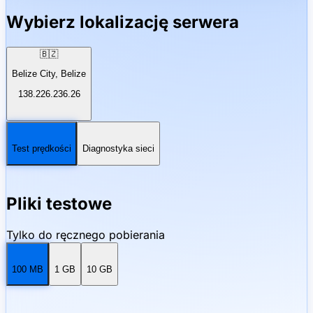
Wybierz lokalizację serwera
🇧🇿
Belize City, Belize
138.226.236.26
Test prędkości
Diagnostyka sieci
Pliki testowe
Tylko do ręcznego pobierania
100 MB
1 GB
10 GB