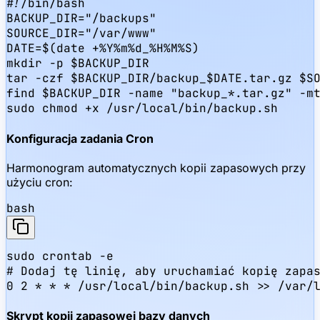
#!/bin/bash

BACKUP_DIR="/backups"

SOURCE_DIR="/var/www"

DATE=$(date +%Y%m%d_%H%M%S)

mkdir -p $BACKUP_DIR

tar -czf $BACKUP_DIR/backup_$DATE.tar.gz $SO
find $BACKUP_DIR -name "backup_*.tar.gz" -mt
sudo chmod +x /usr/local/bin/backup.sh
Konfiguracja zadania Cron
Harmonogram automatycznych kopii zapasowych przy
użyciu cron:
bash
sudo crontab -e

# Dodaj tę linię, aby uruchamiać kopię zapas
0 2 * * * /usr/local/bin/backup.sh >> /var/
Skrypt kopii zapasowej bazy danych