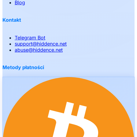
Blog
Kontakt
Telegram Bot
support
@
hiddence.net
abuse
@
hiddence.net
Metody płatności