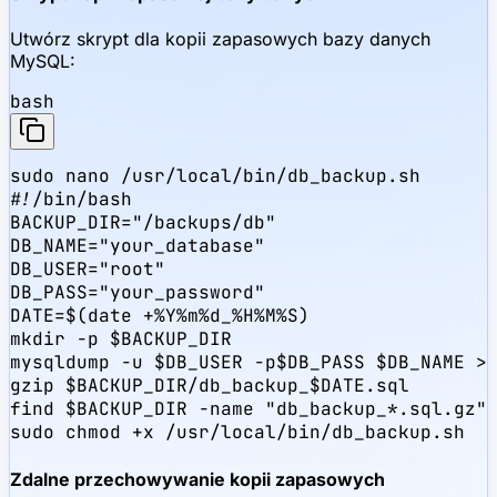
Utwórz skrypt dla kopii zapasowych bazy danych
MySQL:
bash
sudo nano /usr/local/bin/db_backup.sh

#!/bin/bash

BACKUP_DIR="/backups/db"

DB_NAME="your_database"

DB_USER="root"

DB_PASS="your_password"

DATE=$(date +%Y%m%d_%H%M%S)

mkdir -p $BACKUP_DIR

mysqldump -u $DB_USER -p$DB_PASS $DB_NAME > 
gzip $BACKUP_DIR/db_backup_$DATE.sql

find $BACKUP_DIR -name "db_backup_*.sql.gz" 
sudo chmod +x /usr/local/bin/db_backup.sh
Zdalne przechowywanie kopii zapasowych