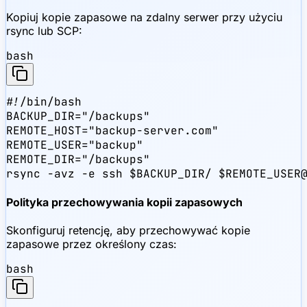
Kopiuj kopie zapasowe na zdalny serwer przy użyciu
rsync lub SCP:
bash
#!/bin/bash

BACKUP_DIR="/backups"

REMOTE_HOST="backup-server.com"

REMOTE_USER="backup"

REMOTE_DIR="/backups"

rsync -avz -e ssh $BACKUP_DIR/ $REMOTE_USER
Polityka przechowywania kopii zapasowych
Skonfiguruj retencję, aby przechowywać kopie
zapasowe przez określony czas:
bash