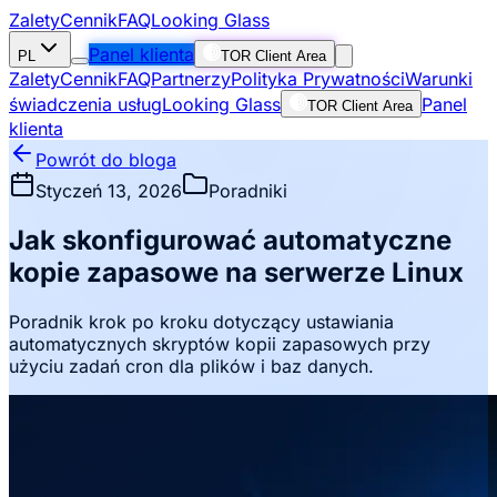
Zalety
Cennik
FAQ
Looking Glass
Panel klienta
PL
TOR Client Area
Zalety
Cennik
FAQ
Partnerzy
Polityka Prywatności
Warunki
świadczenia usług
Looking Glass
Panel
TOR Client Area
klienta
Powrót do bloga
Styczeń 13, 2026
Poradniki
Jak skonfigurować automatyczne
kopie zapasowe na serwerze Linux
Poradnik krok po kroku dotyczący ustawiania
automatycznych skryptów kopii zapasowych przy
użyciu zadań cron dla plików i baz danych.