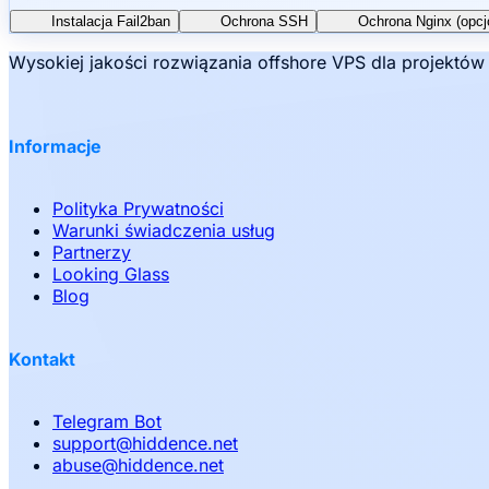
Instalacja Fail2ban
Ochrona SSH
Ochrona Nginx (opcj
Wysokiej jakości rozwiązania offshore VPS dla projektó
Informacje
Polityka Prywatności
Warunki świadczenia usług
Partnerzy
Looking Glass
Blog
Kontakt
Telegram Bot
support
@
hiddence.net
abuse
@
hiddence.net