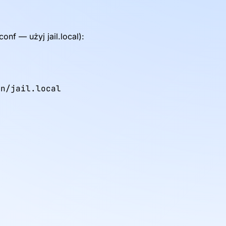
onf — użyj jail.local):
n/jail.local
