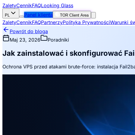
Zalety
Cennik
FAQ
Looking Glass
Panel klienta
PL
TOR Client Area
Zalety
Cennik
FAQ
Partnerzy
Polityka Prywatności
Warunki św
Powrót do bloga
Maj 23, 2026
Poradniki
Jak zainstalować i skonfigurować Fa
Ochrona VPS przed atakami brute-force: instalacja Fail2ba