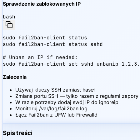
Sprawdzenie zablokowanych IP
bash
sudo fail2ban-client status

sudo fail2ban-client status sshd

# Unban an IP if needed:

sudo fail2ban-client set sshd unbanip 1.2.3
Zalecenia
Używaj kluczy SSH zamiast haseł
Zmiana portu SSH — tylko razem z regułami zapory
W razie potrzeby dodaj swój IP do ignoreip
Monitoruj /var/log/fail2ban.log
Łącz Fail2ban z UFW lub Firewalld
Spis treści