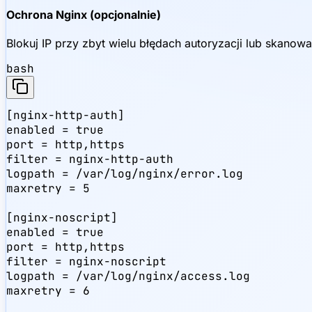
Ochrona Nginx (opcjonalnie)
Blokuj IP przy zbyt wielu błędach autoryzacji lub skanowa
bash
[nginx-http-auth]

enabled = true

port = http,https

filter = nginx-http-auth

logpath = /var/log/nginx/error.log

maxretry = 5

[nginx-noscript]

enabled = true

port = http,https

filter = nginx-noscript

logpath = /var/log/nginx/access.log

maxretry = 6