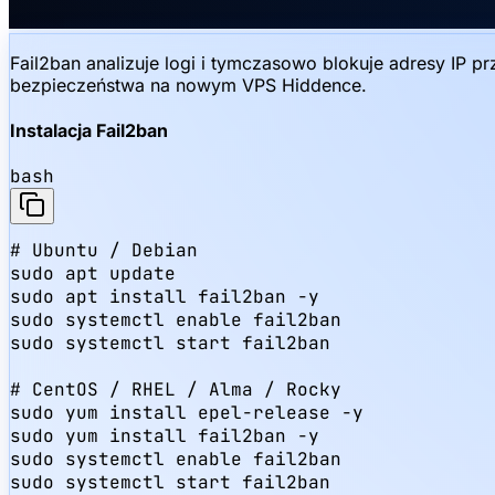
Fail2ban analizuje logi i tymczasowo blokuje adresy IP 
bezpieczeństwa na nowym VPS Hiddence.
Instalacja Fail2ban
bash
# Ubuntu / Debian

sudo apt update

sudo apt install fail2ban -y

sudo systemctl enable fail2ban

sudo systemctl start fail2ban

# CentOS / RHEL / Alma / Rocky

sudo yum install epel-release -y

sudo yum install fail2ban -y

sudo systemctl enable fail2ban

sudo systemctl start fail2ban