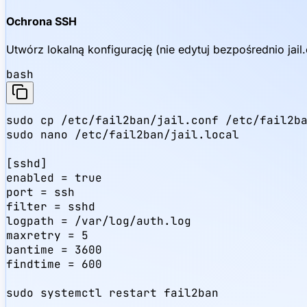
Ochrona SSH
Utwórz lokalną konfigurację (nie edytuj bezpośrednio jail.c
bash
sudo cp /etc/fail2ban/jail.conf /etc/fail2ba
sudo nano /etc/fail2ban/jail.local

[sshd]

enabled = true

port = ssh

filter = sshd

logpath = /var/log/auth.log

maxretry = 5

bantime = 3600

findtime = 600

sudo systemctl restart fail2ban