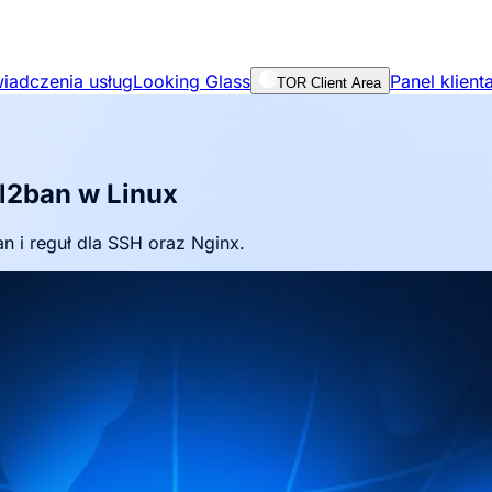
iadczenia usług
Looking Glass
Panel klient
TOR Client Area
il2ban w Linux
n i reguł dla SSH oraz Nginx.