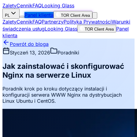
Zalety
Cennik
FAQ
Looking Glass
Panel klienta
PL
TOR Client Area
Zalety
Cennik
FAQ
Partnerzy
Polityka Prywatności
Warunki
świadczenia usług
Looking Glass
Panel
TOR Client Area
klienta
Powrót do bloga
Styczeń 13, 2026
Poradniki
Jak zainstalować i skonfigurować
Nginx na serwerze Linux
Poradnik krok po kroku dotyczący instalacji i
konfiguracji serwera WWW Nginx na dystrybucjach
Linux Ubuntu i CentOS.