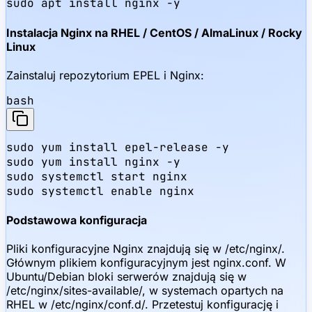
sudo apt install nginx -y
Instalacja Nginx na RHEL / CentOS / AlmaLinux / Rocky
Linux
Zainstaluj repozytorium EPEL i Nginx:
bash
sudo yum install epel-release -y

sudo yum install nginx -y

sudo systemctl start nginx

sudo systemctl enable nginx
Podstawowa konfiguracja
Pliki konfiguracyjne Nginx znajdują się w /etc/nginx/.
Głównym plikiem konfiguracyjnym jest nginx.conf. W
Ubuntu/Debian bloki serwerów znajdują się w
/etc/nginx/sites-available/, w systemach opartych na
RHEL w /etc/nginx/conf.d/. Przetestuj konfigurację i