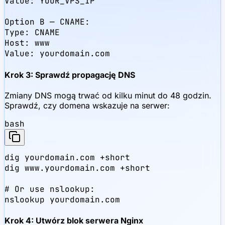
Value: YOUR_VPS_IP

Option B — CNAME:

Type: CNAME

Host: www

Value: yourdomain.com
Krok 3: Sprawdź propagację DNS
Zmiany DNS mogą trwać od kilku minut do 48 godzin.
Sprawdź, czy domena wskazuje na serwer:
bash
dig yourdomain.com +short

dig www.yourdomain.com +short

# Or use nslookup:

nslookup yourdomain.com
Krok 4: Utwórz blok serwera Nginx