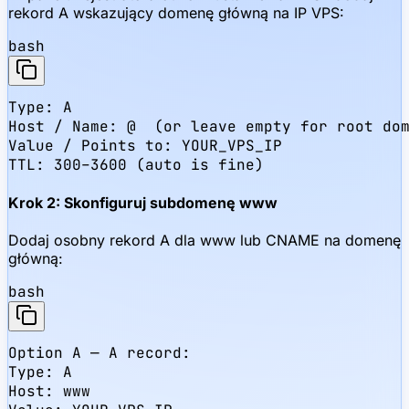
rekord A wskazujący domenę główną na IP VPS:
bash
Type: A

Host / Name: @  (or leave empty for root dom
Value / Points to: YOUR_VPS_IP

TTL: 300–3600 (auto is fine)
Krok 2: Skonfiguruj subdomenę www
Dodaj osobny rekord A dla www lub CNAME na domenę
główną:
bash
Option A — A record:

Type: A

Host: www
