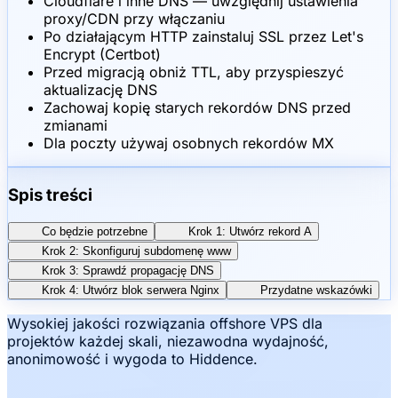
Cloudflare i inne DNS — uwzględnij ustawienia
proxy/CDN przy włączaniu
Po działającym HTTP zainstaluj SSL przez Let's
Encrypt (Certbot)
Przed migracją obniż TTL, aby przyspieszyć
aktualizację DNS
Zachowaj kopię starych rekordów DNS przed
zmianami
Dla poczty używaj osobnych rekordów MX
Spis treści
Co będzie potrzebne
Krok 1: Utwórz rekord A
Krok 2: Skonfiguruj subdomenę www
Krok 3: Sprawdź propagację DNS
Krok 4: Utwórz blok serwera Nginx
Przydatne wskazówki
Wysokiej jakości rozwiązania offshore VPS dla
projektów każdej skali, niezawodna wydajność,
anonimowość i wygoda to Hiddence.