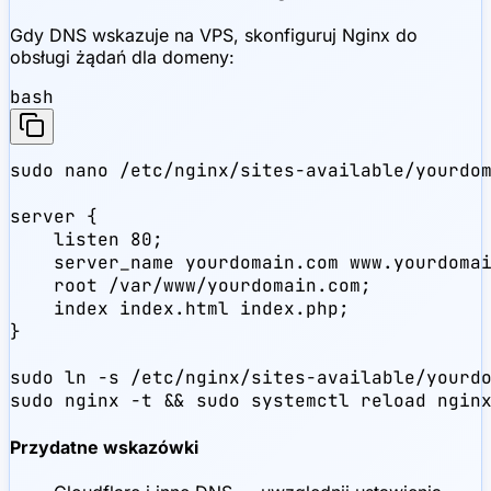
Gdy DNS wskazuje na VPS, skonfiguruj Nginx do
obsługi żądań dla domeny:
bash
sudo nano /etc/nginx/sites-available/yourdom
server {

    listen 80;

    server_name yourdomain.com www.yourdomai
    root /var/www/yourdomain.com;

    index index.html index.php;

}

sudo ln -s /etc/nginx/sites-available/yourdo
sudo nginx -t && sudo systemctl reload ngin
Przydatne wskazówki