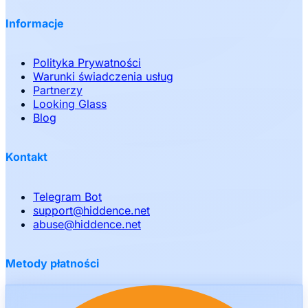
Informacje
Polityka Prywatności
Warunki świadczenia usług
Partnerzy
Looking Glass
Blog
Kontakt
Telegram Bot
support
@
hiddence.net
abuse
@
hiddence.net
Metody płatności