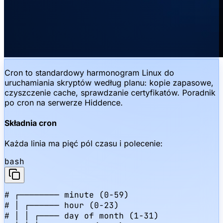
Cron to standardowy harmonogram Linux do
uruchamiania skryptów według planu: kopie zapasowe,
czyszczenie cache, sprawdzanie certyfikatów. Poradnik
po cron na serwerze Hiddence.
Składnia cron
Każda linia ma pięć pól czasu i polecenie:
bash
# ┌──────── minute (0-59)

# │ ┌────── hour (0-23)

# │ │ ┌──── day of month (1-31)
