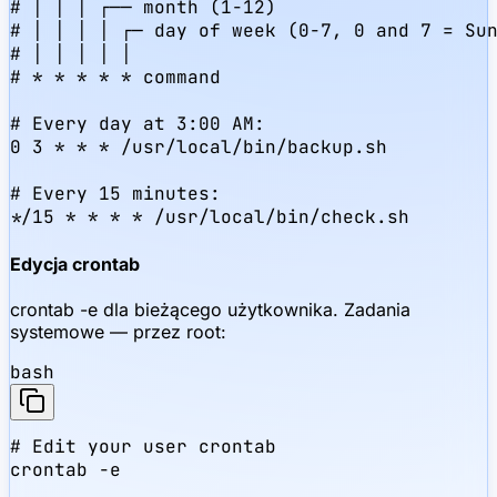
# │ │ │ ┌── month (1-12)

# │ │ │ │ ┌─ day of week (0-7, 0 and 7 = Sun
# │ │ │ │ │

# * * * * * command

# Every day at 3:00 AM:

0 3 * * * /usr/local/bin/backup.sh

# Every 15 minutes:

*/15 * * * * /usr/local/bin/check.sh
Edycja crontab
crontab -e dla bieżącego użytkownika. Zadania
systemowe — przez root:
bash
# Edit your user crontab

crontab -e
