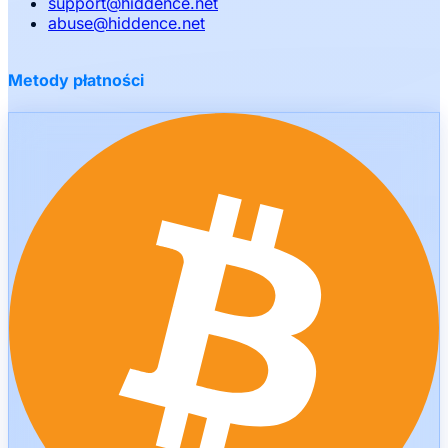
support
@
hiddence.net
abuse
@
hiddence.net
Metody płatności