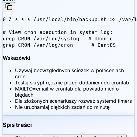
0 3 * * * /usr/local/bin/backup.sh >> /var/l
# View cron execution in system log:

grep CRON /var/log/syslog   # Ubuntu

grep CRON /var/log/cron      # CentOS
Wskazówki
Używaj bezwzględnych ścieżek w poleceniach
cron
Testuj skrypt ręcznie przed dodaniem do crontab
MAILTO=email w crontab dla powiadomień o
błędach
Dla złożonych scenariuszy rozważ systemd timers
Nie uruchamiaj ciężkich zadań co minutę
Spis treści