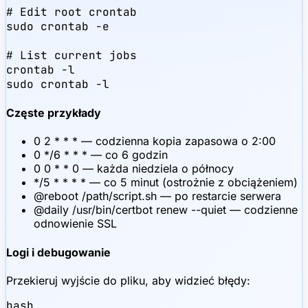
# Edit root crontab

sudo crontab -e

# List current jobs

crontab -l

sudo crontab -l
Częste przykłady
0 2 * * * — codzienna kopia zapasowa o 2:00
0 */6 * * * — co 6 godzin
0 0 * * 0 — każda niedziela o północy
*/5 * * * * — co 5 minut (ostrożnie z obciążeniem)
@reboot /path/script.sh — po restarcie serwera
@daily /usr/bin/certbot renew --quiet — codzienne
odnowienie SSL
Logi i debugowanie
Przekieruj wyjście do pliku, aby widzieć błędy:
bash