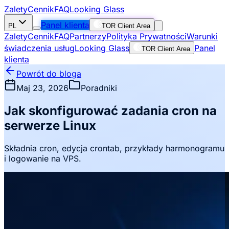
Zalety
Cennik
FAQ
Looking Glass
Panel klienta
PL
TOR Client Area
Zalety
Cennik
FAQ
Partnerzy
Polityka Prywatności
Warunki
świadczenia usług
Looking Glass
Panel
TOR Client Area
klienta
Powrót do bloga
Maj 23, 2026
Poradniki
Jak skonfigurować zadania cron na
serwerze Linux
Składnia cron, edycja crontab, przykłady harmonogramu
i logowanie na VPS.