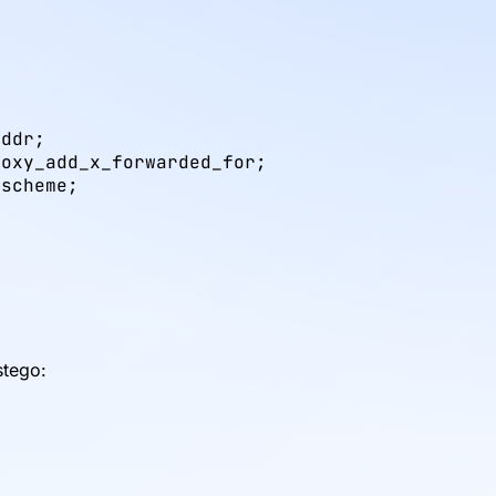
ddr;

oxy_add_x_forwarded_for;

scheme;

x
stego: