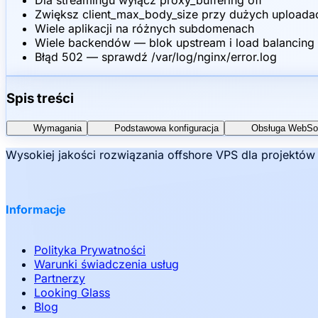
Dla streamingu wyłącz proxy_buffering off
Zwiększ client_max_body_size przy dużych uploada
Wiele aplikacji na różnych subdomenach
Wiele backendów — blok upstream i load balancing
Błąd 502 — sprawdź /var/log/nginx/error.log
Spis treści
Wymagania
Podstawowa konfiguracja
Obsługa WebSo
Wysokiej jakości rozwiązania offshore VPS dla projektó
Informacje
Polityka Prywatności
Warunki świadczenia usług
Partnerzy
Looking Glass
Blog