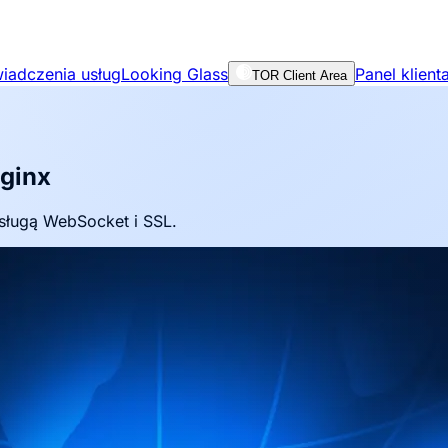
iadczenia usług
Looking Glass
Panel klient
TOR Client Area
Nginx
bsługą WebSocket i SSL.