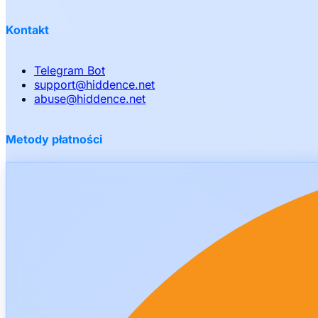
Kontakt
Telegram Bot
support
@
hiddence.net
abuse
@
hiddence.net
Metody płatności