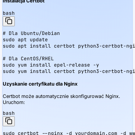
Instalacja Certbot
bash
# Dla Ubuntu/Debian

sudo apt update

sudo apt install certbot python3-certbot-ngi
# Dla CentOS/RHEL

sudo yum install epel-release -y

sudo yum install certbot python3-certbot-ng
Uzyskanie certyfikatu dla Nginx
Certbot może automatycznie skonfigurować Nginx.
Uruchom:
bash
sudo certbot --nginx -d yourdomain.com -d ww