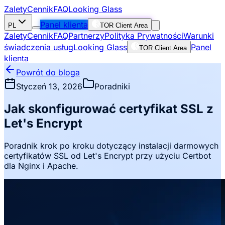
Zalety
Cennik
FAQ
Looking Glass
Panel klienta
PL
TOR Client Area
Zalety
Cennik
FAQ
Partnerzy
Polityka Prywatności
Warunki
świadczenia usług
Looking Glass
Panel
TOR Client Area
klienta
Powrót do bloga
Styczeń 13, 2026
Poradniki
Jak skonfigurować certyfikat SSL z
Let's Encrypt
Poradnik krok po kroku dotyczący instalacji darmowych
certyfikatów SSL od Let's Encrypt przy użyciu Certbot
dla Nginx i Apache.