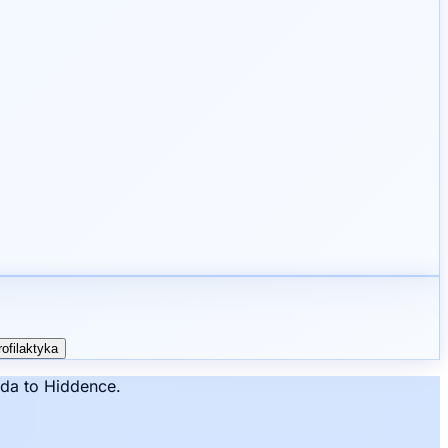
rofilaktyka
da to Hiddence.