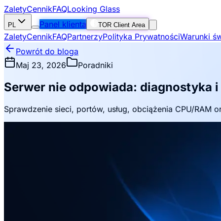
Zalety
Cennik
FAQ
Looking Glass
Panel klienta
PL
TOR Client Area
Zalety
Cennik
FAQ
Partnerzy
Polityka Prywatności
Warunki św
Powrót do bloga
Maj 23, 2026
Poradniki
Serwer nie odpowiada: diagnostyka i
Sprawdzenie sieci, portów, usług, obciążenia CPU/RAM or