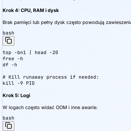
Krok 4: CPU, RAM i dysk
Brak pamięci lub pełny dysk często powodują zawieszeni
bash
top -bn1 | head -20

free -h

df -h

# Kill runaway process if needed:

kill -9 PID
Krok 5: Logi
W logach często widać OOM i inne awarie:
bash