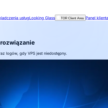
iadczenia usług
Looking Glass
Panel klient
TOR Client Area
 rozwiązanie
az logów, gdy VPS jest niedostępny.