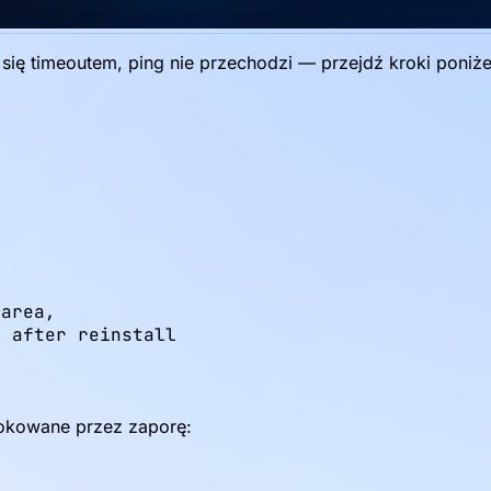
się timeoutem, ping nie przechodzi — przejdź kroki poniże
area,

e after reinstall
lokowane przez zaporę: