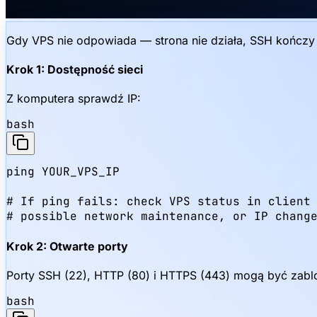
Gdy VPS nie odpowiada — strona nie działa, SSH kończy 
Krok 1: Dostępność sieci
Z komputera sprawdź IP:
bash
ping YOUR_VPS_IP

# If ping fails: check VPS status in client 
# possible network maintenance, or IP chang
Krok 2: Otwarte porty
Porty SSH (22), HTTP (80) i HTTPS (443) mogą być zab
bash