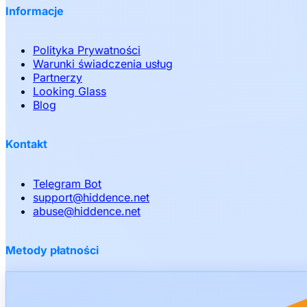
Informacje
Polityka Prywatności
Warunki świadczenia usług
Partnerzy
Looking Glass
Blog
Kontakt
Telegram Bot
support
@
hiddence.net
abuse
@
hiddence.net
Metody płatności