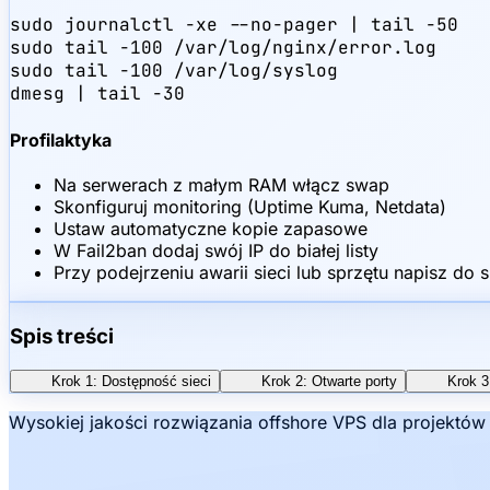
sudo journalctl -xe --no-pager | tail -50

sudo tail -100 /var/log/nginx/error.log

sudo tail -100 /var/log/syslog

dmesg | tail -30
Profilaktyka
Na serwerach z małym RAM włącz swap
Skonfiguruj monitoring (Uptime Kuma, Netdata)
Ustaw automatyczne kopie zapasowe
W Fail2ban dodaj swój IP do białej listy
Przy podejrzeniu awarii sieci lub sprzętu napisz do 
Spis treści
Krok 1: Dostępność sieci
Krok 2: Otwarte porty
Krok 3
Wysokiej jakości rozwiązania offshore VPS dla projektó