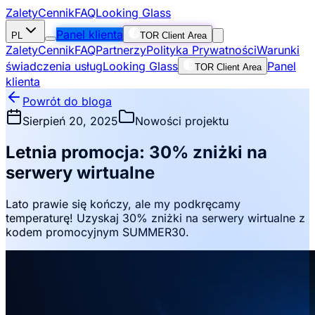
Zalety
Cennik
FAQ
Looking Glass
Panel klienta
PL
TOR Client Area
Zalety
Cennik
FAQ
Partnerzy
Polityka Prywatności
Warunki
świadczenia usług
Looking Glass
Panel
TOR Client Area
klienta
Powrót do bloga
Sierpień 20, 2025
Nowości projektu
Letnia promocja: 30% zniżki na
serwery wirtualne
Lato prawie się kończy, ale my podkręcamy
temperaturę! Uzyskaj 30% zniżki na serwery wirtualne z
kodem promocyjnym SUMMER30.