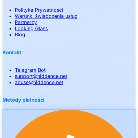
Polityka Prywatności
Warunki świadczenia usług
Partnerzy
Looking Glass
Blog
Kontakt
Telegram Bot
support
@
hiddence.net
abuse
@
hiddence.net
Metody płatności