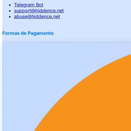
Telegram Bot
support
@
hiddence.net
abuse
@
hiddence.net
Formas de Pagamento