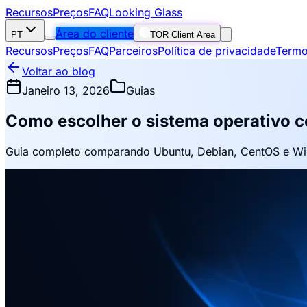
Recursos
Preços
FAQ
Looking Glass
Área do cliente
PT
TOR Client Area
Recursos
Preços
FAQ
Parceiros
Política de privacidade
Termo
Voltar ao blog
Janeiro 13, 2026
Guias
Como escolher o sistema operativo ce
Guia completo comparando Ubuntu, Debian, CentOS e Wind