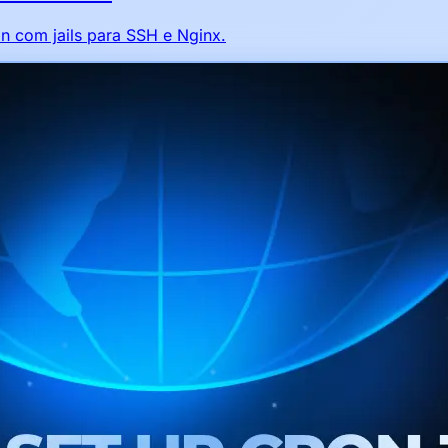
an com jails para SSH e Nginx.