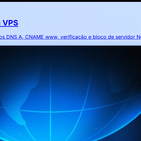
u VPS
stos DNS A, CNAME www, verificação e bloco de servidor N