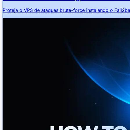
Proteja o VPS de ataques brute-force instalando o Fail2b