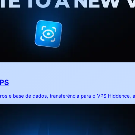
VPS
os e base de dados, transferência para o VPS Hiddence, at