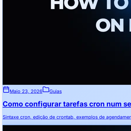
Maio 23, 2026
Guias
Como configurar tarefas cron num se
Sintaxe cron, edição de crontab, exemplos de agendament