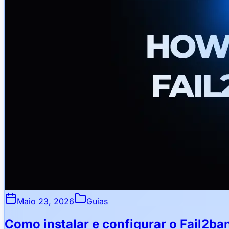
Maio 23, 2026
Guias
Como instalar e configurar o Fail2ba