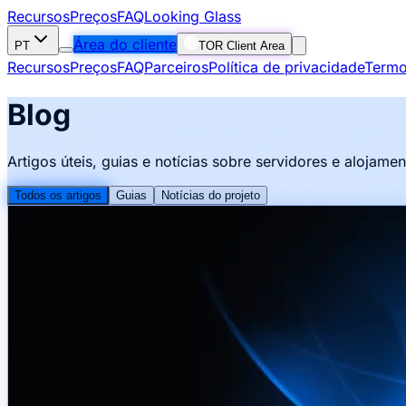
Recursos
Preços
FAQ
Looking Glass
Área do cliente
PT
TOR Client Area
Recursos
Preços
FAQ
Parceiros
Política de privacidade
Termo
Blog
Artigos úteis, guias e notícias sobre servidores e alojame
Todos os artigos
Guias
Notícias do projeto