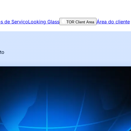
s de Serviço
Looking Glass
Área do cliente
TOR Client Area
nto