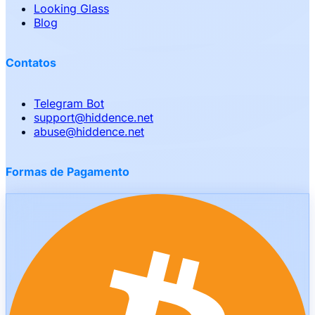
Looking Glass
Blog
Contatos
Telegram Bot
support
@
hiddence.net
abuse
@
hiddence.net
Formas de Pagamento