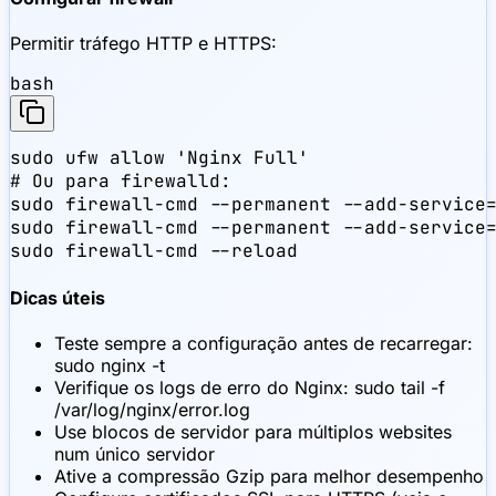
Permitir tráfego HTTP e HTTPS:
bash
sudo ufw allow 'Nginx Full'

# Ou para firewalld:

sudo firewall-cmd --permanent --add-service=
sudo firewall-cmd --permanent --add-service=
sudo firewall-cmd --reload
Dicas úteis
Teste sempre a configuração antes de recarregar:
sudo nginx -t
Verifique os logs de erro do Nginx: sudo tail -f
/var/log/nginx/error.log
Use blocos de servidor para múltiplos websites
num único servidor
Ative a compressão Gzip para melhor desempenho