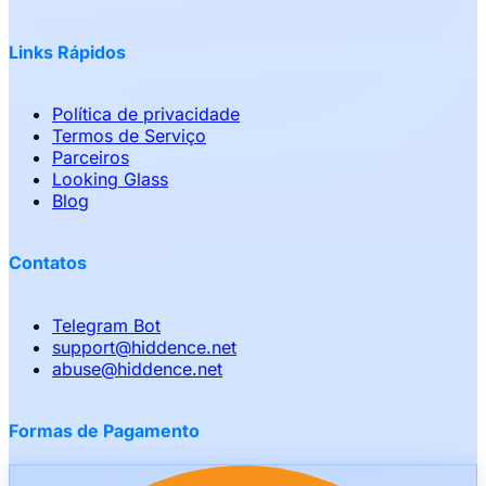
Links Rápidos
Política de privacidade
Termos de Serviço
Parceiros
Looking Glass
Blog
Contatos
Telegram Bot
support
@
hiddence.net
abuse
@
hiddence.net
Formas de Pagamento