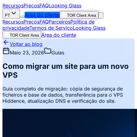
Recursos
Preços
FAQ
Looking Glass
Área do cliente
PT
TOR Client Area
Recursos
Preços
FAQ
Parceiros
Política de
privacidade
Termos de Serviço
Looking Glass
Área do cliente
TOR Client Area
Voltar ao blog
Maio 23, 2026
Guias
Como migrar um site para um novo
VPS
Guia completo de migração: cópia de segurança de
ficheiros e base de dados, transferência para o VPS
Hiddence, atualização DNS e verificação do site.