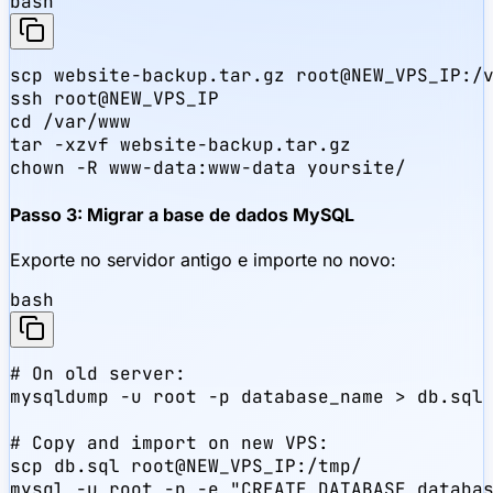
bash
scp website-backup.tar.gz root@NEW_VPS_IP:/v
ssh root@NEW_VPS_IP

cd /var/www

tar -xzvf website-backup.tar.gz

chown -R www-data:www-data yoursite/
Passo 3: Migrar a base de dados MySQL
Exporte no servidor antigo e importe no novo:
bash
# On old server:

mysqldump -u root -p database_name > db.sql

# Copy and import on new VPS:

scp db.sql root@NEW_VPS_IP:/tmp/

mysql -u root -p -e "CREATE DATABASE databas