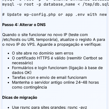
mysql -u root -p database_name < /tmp/db.sql
# Update wp-config.php or app .env with new
Passo 4: Alterar o DNS
Quando o site funcionar no novo IP (teste com
/etc/hosts ou URL temporária), atualize o registo A para
o novo IP do VPS. Aguarde a propagação e verifique:
O site abre no domínio sem erros
O certificado HTTPS é válido (reemitir Certbot se
necessário)
Formulários e login funcionam (ligação à base de
dados OK)
Tarefas cron e envio de email funcionam
Mantenha o servidor antigo online 24–48 horas
como contingência
Dicas de migração
Use rsync para sites grandes: rsync -avz