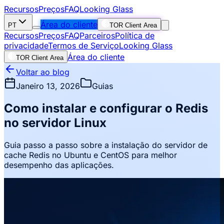
Recursos
Preços
FAQ
Looking Glass
Área do cliente
PT
TOR Client Area
Recursos
Preços
FAQ
Parceiros
Política de
privacidade
Termos de Serviço
Looking Glass
Área do cliente
TOR Client Area
Voltar ao blog
Janeiro 13, 2026
Guias
Como instalar e configurar o Redis
no servidor Linux
Guia passo a passo sobre a instalação do servidor de
cache Redis no Ubuntu e CentOS para melhor
desempenho das aplicações.