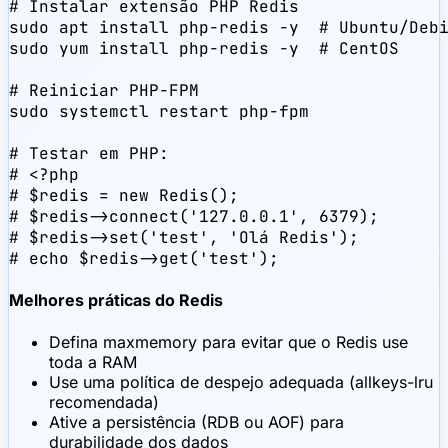
# Instalar extensão PHP Redis

sudo apt install php-redis -y  # Ubuntu/Debi
sudo yum install php-redis -y  # CentOS

# Reiniciar PHP-FPM

sudo systemctl restart php-fpm

# Testar em PHP:

# <?php

# $redis = new Redis();

# $redis->connect('127.0.0.1', 6379);

# $redis->set('test', 'Olá Redis');

# echo $redis->get('test');
Melhores práticas do Redis
Defina maxmemory para evitar que o Redis use
toda a RAM
Use uma política de despejo adequada (allkeys-lru
recomendada)
Ative a persistência (RDB ou AOF) para
durabilidade dos dados