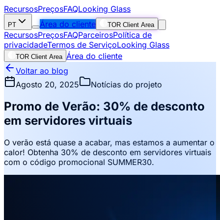
Recursos
Preços
FAQ
Looking Glass
Área do cliente
PT
TOR Client Area
Recursos
Preços
FAQ
Parceiros
Política de
privacidade
Termos de Serviço
Looking Glass
Área do cliente
TOR Client Area
Voltar ao blog
Agosto 20, 2025
Notícias do projeto
Promo de Verão: 30% de desconto
em servidores virtuais
O verão está quase a acabar, mas estamos a aumentar o
calor! Obtenha 30% de desconto em servidores virtuais
com o código promocional SUMMER30.