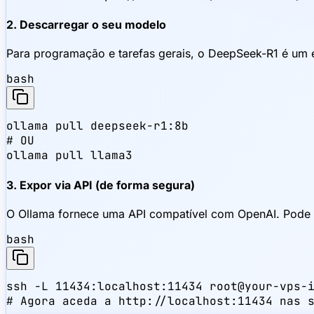
2. Descarregar o seu modelo
Para programação e tarefas gerais, o DeepSeek-R1 é um ex
bash
ollama pull deepseek-r1:8b

# OU

ollama pull llama3
3. Expor via API (de forma segura)
O Ollama fornece uma API compatível com OpenAI. Pode tu
bash
ssh -L 11434:localhost:11434 root@your-vps-i
# Agora aceda a http://localhost:11434 nas 