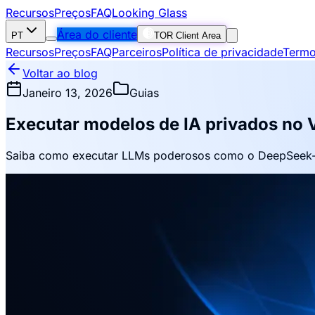
Recursos
Preços
FAQ
Looking Glass
Área do cliente
PT
TOR Client Area
Recursos
Preços
FAQ
Parceiros
Política de privacidade
Termo
Voltar ao blog
Janeiro 13, 2026
Guias
Executar modelos de IA privados no
Saiba como executar LLMs poderosos como o DeepSeek-R1