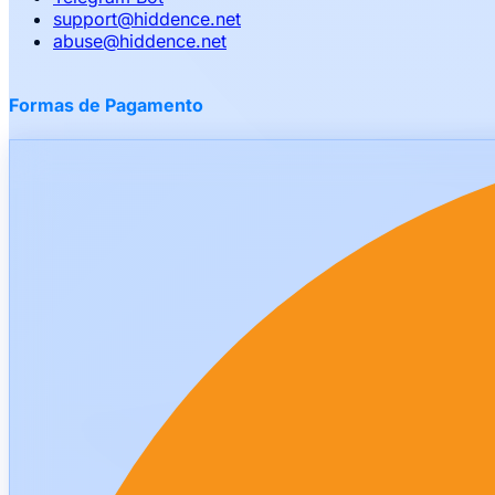
support
@
hiddence.net
abuse
@
hiddence.net
Formas de Pagamento