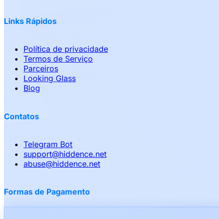
Links Rápidos
Política de privacidade
Termos de Serviço
Parceiros
Looking Glass
Blog
Contatos
Telegram Bot
support
@
hiddence.net
abuse
@
hiddence.net
Formas de Pagamento