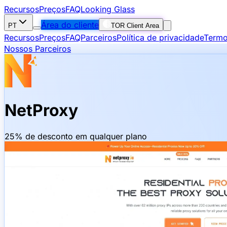
Recursos
Preços
FAQ
Looking Glass
Área do cliente
PT
TOR Client Area
Recursos
Preços
FAQ
Parceiros
Política de privacidade
Termo
Nossos Parceiros
NetProxy
25% de desconto em qualquer plano