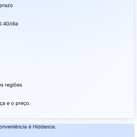
 prazo
0.40/dia
es regiões
ça e o preço.
conveniência é Hiddence.