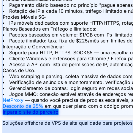
Pagamento diário baseado no princípio "pague apena
Rotação de IP a cada 10 minutos, tráfego ilimitado e n
Proxies Móveis 5G:
IPs móveis dedicados com suporte HTTP/HTTPS, rotaçã
Planos Baseados em Tráfego e Ilimitados:
Pacotes baseados em volume: $1/GB com IPs ilimitado
Pacote ilimitado: taxa fixa de $225/mês sem limites de
Integração e Conveniência:
Suporte para HTTP, HTTPS, SOCKS5 — uma escolha univ
Cliente Windows e extensões para Chrome / Firefox pa
Acesso à API com lista de permissões de IP, autentica
Casos de Uso:
Web scraping e parsing: coleta massiva de dados com 
Verificação de anúncios e monitoramento: verificação 
Gerenciamento de contas: login seguro em redes socia
Jogos MMO: conexão estável através de endereços res
NetProxy
— quando você precisa de proxies escaláveis, 
Desconto de 25%
em qualquer plano com o código prom
Ir para o site do parceiro
Soluções offshore de VPS de alta qualidade para projeto