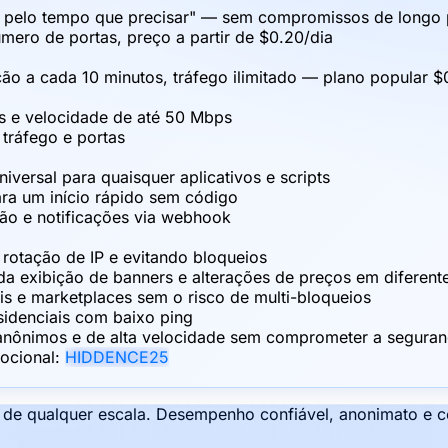
s pelo tempo que precisar" — sem compromissos de longo
úmero de portas, preço a partir de $0.20/dia
o a cada 10 minutos, tráfego ilimitado — plano popular $
s e velocidade de até 50 Mbps
 tráfego e portas
ersal para quaisquer aplicativos e scripts
ra um início rápido sem código
ção e notificações via webhook
rotação de IP e evitando bloqueios
da exibição de banners e alterações de preços em diferent
is e marketplaces sem o risco de multi-bloqueios
idenciais com baixo ping
anônimos e de alta velocidade sem comprometer a seguran
ocional:
HIDDENCE25
s de qualquer escala. Desempenho confiável, anonimato e 