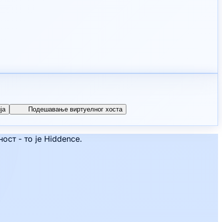
ја
Подешавање виртуелног хоста
ст - то је Hiddence.