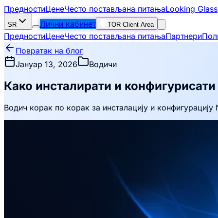
Предности
Цене
Често постављана питања
Looking Glass
Лични кабинет
SR
TOR Client Area
Предности
Цене
Често постављана питања
Партнери
Пол
Повратак на блог
Јануар 13, 2026
Водичи
Како инсталирати и конфигурисати 
Водич корак по корак за инсталацију и конфигурацију 