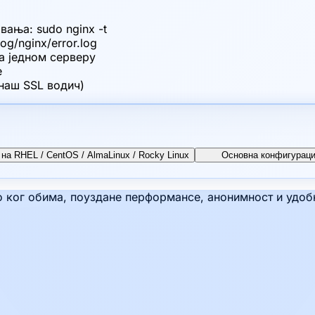
вања: sudo nginx -t
og/nginx/error.log
на једном серверу
е
 наш SSL водич)
 на RHEL / CentOS / AlmaLinux / Rocky Linux
Основна конфигураци
ког обима, поуздане перформансе, анонимност и удобно