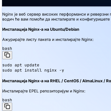
Nginx је веб сервер високих перформанси и реверзни п
водич ће вам помоћи да инсталирате и конфигуришете 
Инсталација Nginx-а на Ubuntu/Debian
Ажурирајте листу пакета и инсталирајте Nginx:
bash
sudo apt update

sudo apt install nginx -y
Инсталација Nginx-а на RHEL / CentOS / AlmaLinux / R
Инсталирајте EPEL репозиторијум и Nginx:
bash