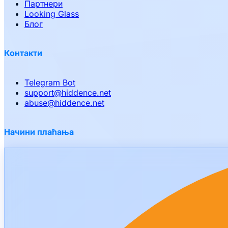
Партнери
Looking Glass
Блог
Контакти
Telegram Bot
support
@
hiddence.net
abuse
@
hiddence.net
Начини плаћања