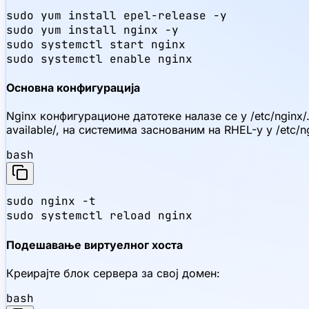
sudo yum install epel-release -y

sudo yum install nginx -y

sudo systemctl start nginx

sudo systemctl enable nginx
Основна конфигурација
Nginx конфигурационе датотеке налазе се у /etc/nginx/.
available/, на системима заснованим на RHEL-у у /etc/n
bash
sudo nginx -t

sudo systemctl reload nginx
Подешавање виртуелног хоста
Креирајте блок сервера за свој домен:
bash