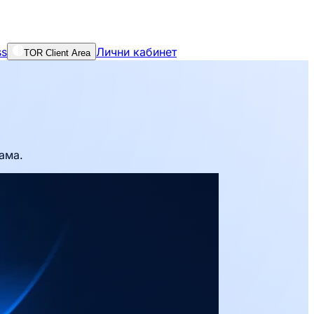
ss
Лични кабинет
TOR Client Area
ама.