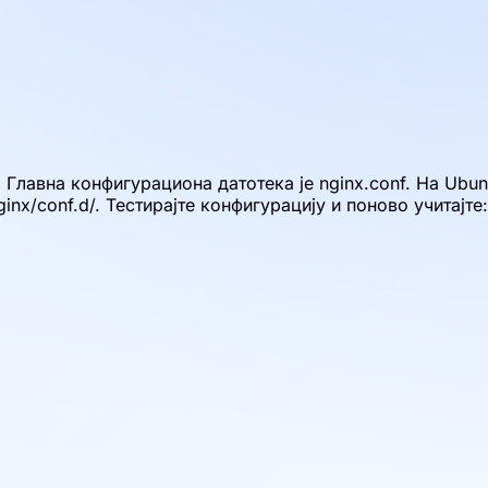
 Главна конфигурациона датотека је nginx.conf. На Ubunt
ginx/conf.d/. Тестирајте конфигурацију и поново учитајте: