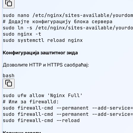
sudo nano /etc/nginx/sites-available/yourdom
# Додајте конфигурацију блока сервера

sudo ln -s /etc/nginx/sites-available/yourdo
sudo nginx -t

sudo systemctl reload nginx
Конфигурација заштитног зида
Дозволите HTTP и HTTPS саобраћај:
bash
sudo ufw allow 'Nginx Full'

# Или за firewalld:

sudo firewall-cmd --permanent --add-service=
sudo firewall-cmd --permanent --add-service=
sudo firewall-cmd --reload
Корисни савети