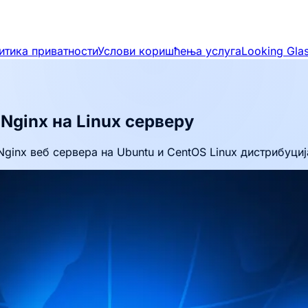
итика приватности
Услови коришћења услуга
Looking Gla
Nginx на Linux серверу
Nginx веб сервера на Ubuntu и CentOS Linux дистрибуциј