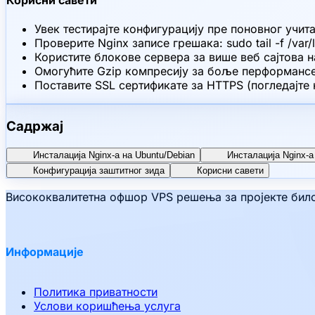
Увек тестирајте конфигурацију пре поновног учита
Проверите Nginx записе грешака: sudo tail -f /var/l
Користите блокове сервера за више веб сајтова 
Омогућите Gzip компресију за боље перформанс
Поставите SSL сертификате за HTTPS (погледајте
Садржај
Инсталација Nginx-а на Ubuntu/Debian
Инсталација Nginx-а
Конфигурација заштитног зида
Корисни савети
Висококвалитетна офшор VPS решења за пројекте било 
Информације
Политика приватности
Услови коришћења услуга