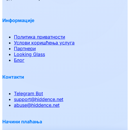
Информације
Политика приватности
Услови коришћења услуга
Партнери
Looking Glass
Блог
Контакти
Telegram Bot
support
@
hiddence.net
abuse
@
hiddence.net
Начини плаћања