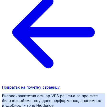
Повратак на почетну страницу
Висококвалитетна офшор VPS решења за пројекте
било ког обима, поуздане перформансе, анонимност
и удобност - то је Hiddence.