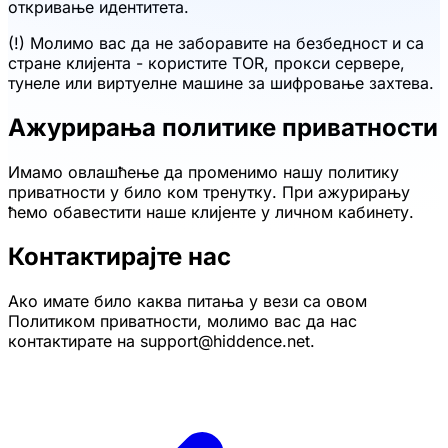
откривање идентитета.
(!) Молимо вас да не заборавите на безбедност и са
стране клијента - користите TOR, прокси сервере,
тунеле или виртуелне машине за шифровање захтева.
Ажурирања политике приватности
Имамо овлашћење да променимо нашу политику
приватности у било ком тренутку. При ажурирању
ћемо обавестити наше клијенте у личном кабинету.
Контактирајте нас
Ако имате било каква питања у вези са овом
Политиком приватности, молимо вас да нас
контактирате на support@hiddence.net.