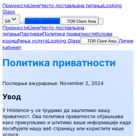
Предности
Цене
Често постављана питања
Looking
Glass
Лични кабинет
SR
TOR Client Area
Предности
Цене
Често постављана
питања
Партнери
Политика приватности
Услови
коришћења услуга
Looking Glass
Лични
TOR Client Area
кабинет
Политика приватности
Последње ажурирање: November 2, 2024
Увод
У Hiddence-у се трудимо да заштитимо вашу
приватност. Ова политика приватности објашњава
како прикупљамо и штитимо ваше информације када
посећујете нашу веб страницу или користите наше
услуге.