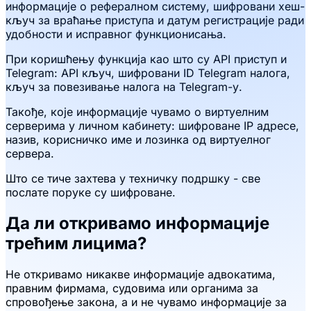
информације о рефералном систему, шифровани хеш-
кључ за враћање приступа и датум регистрације ради
удобности и исправног функционисања.
При коришћењу функција као што су API приступ и
Telegram: API кључ, шифровани ID Telegram налога,
кључ за повезивање налога на Telegram-у.
Такође, које информације чувамо о виртуелним
серверима у личном кабинету: шифроване IP адресе,
назив, корисничко име и лозинка од виртуелног
сервера.
Што се тиче захтева у техничку подршку - све
послате поруке су шифроване.
Да ли откривамо информације
трећим лицима?
Не откривамо никакве информације адвокатима,
правним фирмама, судовима или органима за
спровођење закона, а и не чувамо информације за