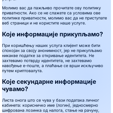
Молимо вас да пажљиво прочитате ову политику
приватности. Ако се не слажете са условима ове
политике приватности, молимо вас да не приступате
веб страници и не користите наше услуге.
Које информације прикупљамо?
При коришћењу наших услуга клијент може бити
спокојан за своју анонимност, јер не прикупљамо
никакве податке за откривање идентитета. Не
захтевамо потврду идентитета, не захтевамо
навођење е-поште, а плаћање се врши искључиво
путем криптовалута.
Које секундарне информације
чувамо?
Листа онога што се чува у бази података личног
кабинета: корисничко име (логин), једносмерно
шифрована лозинка од налога, стање на рачуну,