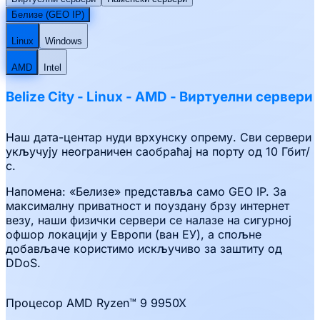
Белизе (GEO IP)
Linux
Windows
AMD
Intel
Belize City
-
Linux
- AMD
-
Виртуелни сервери
Наш дата-центар нуди врхунску опрему. Сви сервери
укључују неограничен саобраћај на порту од 10 Гбит/
с.
Напомена: «Белизе» представља само GEO IP. За
максималну приватност и поуздану брзу интернет
везу, наши физички сервери се налазе на сигурној
офшор локацији у Европи (ван ЕУ), а спољне
добављаче користимо искључиво за заштиту од
DDoS.
Процесор AMD Ryzen™ 9 9950X