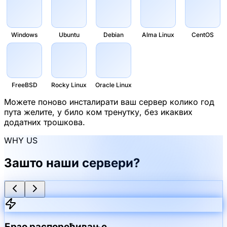
Windows
Ubuntu
Debian
Alma Linux
CentOS
FreeBSD
Rocky Linux
Oracle Linux
Можете поново инсталирати ваш сервер колико год
пута желите, у било ком тренутку, без икаквих
додатних трошкова.
WHY US
Зашто наши сервери?
Брзо распоређивање