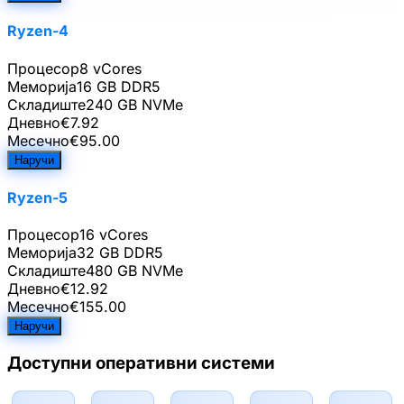
Ryzen-4
Процесор
8 vCores
Меморија
16 GB DDR5
Складиште
240 GB NVMe
Дневно
€
7.92
Месечно
€
95.00
Наручи
Ryzen-5
Процесор
16 vCores
Меморија
32 GB DDR5
Складиште
480 GB NVMe
Дневно
€
12.92
Месечно
€
155.00
Наручи
Доступни оперативни системи