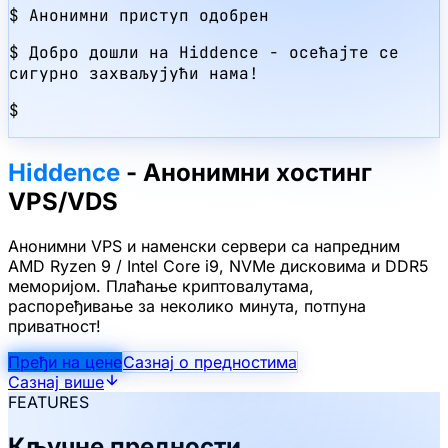
$
Анонимни приступ одобрен
$
Добро дошли на Hiddence
-
осећајте се
сигурно захваљујући нама!
$
Hiddence
-
Анонимни хостинг
VPS/VDS
Анонимни VPS и наменски сервери са напредним
AMD Ryzen 9 / Intel Core i9, NVMe дисковима и DDR5
меморијом. Плаћање криптовалутама,
распоређивање за неколико минута, потпуна
приватност!
Пређи на цене
Сазнај о предностима
Сазнај више
FEATURES
Кључне предности