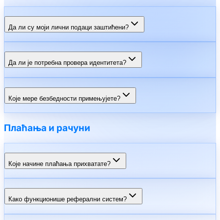
Да ли су моји лични подаци заштићени?
Да ли је потребна провера идентитета?
Које мере безбедности примењујете?
Плаћања и рачуни
Које начине плаћања прихватате?
Како функционише реферални систем?