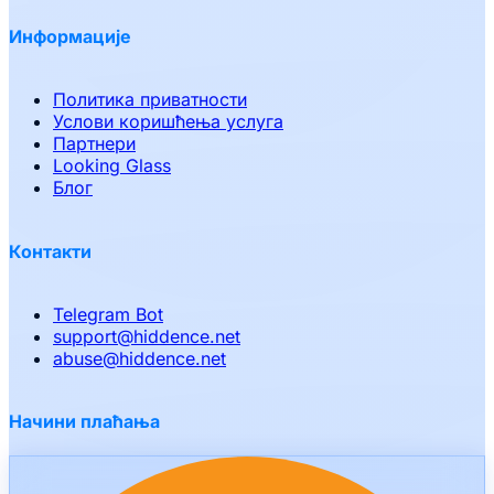
Информације
Политика приватности
Услови коришћења услуга
Партнери
Looking Glass
Блог
Контакти
Telegram Bot
support
@
hiddence.net
abuse
@
hiddence.net
Начини плаћања