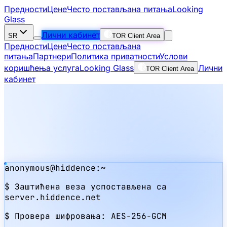
Предности
Цене
Често постављана питања
Looking
Glass
Лични кабинет
SR
TOR Client Area
Предности
Цене
Често постављана
питања
Партнери
Политика приватности
Услови
коришћења услуга
Looking Glass
Лични
TOR Client Area
кабинет
anonymous@hiddence:~
$
Заштићена веза успостављена са
server.hiddence.net
$
Провера шифровања:
AES-256-GCM