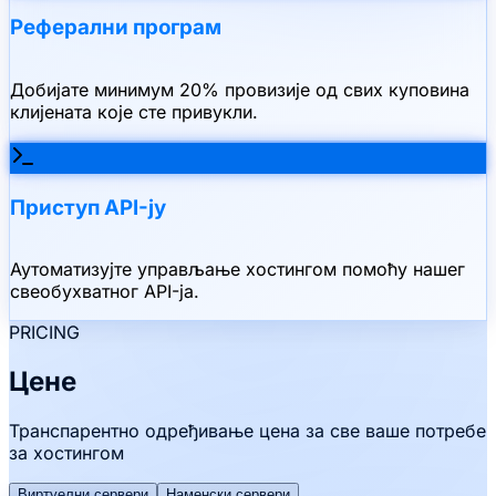
Реферални програм
Добијате минимум 20% провизије од свих куповина
клијената које сте привукли.
Приступ API-ју
Аутоматизујте управљање хостингом помоћу нашег
свеобухватног API-ја.
PRICING
Цене
Транспарентно одређивање цена за све ваше потребе
за хостингом
Виртуелни сервери
Наменски сервери