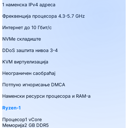
1 наменска IPv4 адреса
Фреквенција процесора 4.3-5.7 GHz
Интернет до 10 Гбит/с
NVMe складиште
DDoS заштита нивоа 3-4
KVM виртуелизација
Неограничен саобраћај
Потпуно игнорисање DMCA
Наменски ресурси процесора и RAM-а
Ryzen-1
Процесор
1 vCore
Меморија
2 GB DDR5