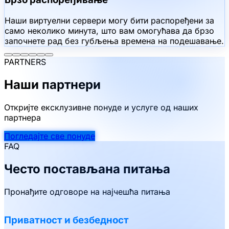
Наши виртуелни сервери могу бити распоређени за
само неколико минута, што вам омогућава да брзо
започнете рад без губљења времена на подешавање.
PARTNERS
Наши партнери
Откријте ексклузивне понуде и услуге од наших
партнера
Погледајте све понуде
FAQ
Често постављана питања
Пронађите одговоре на најчешћа питања
Приватност и безбедност