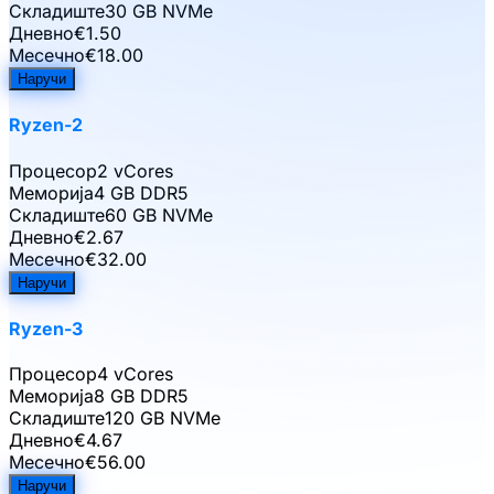
Складиште
30 GB NVMe
Дневно
€
1.50
Месечно
€
18.00
Наручи
Ryzen-2
Процесор
2 vCores
Меморија
4 GB DDR5
Складиште
60 GB NVMe
Дневно
€
2.67
Месечно
€
32.00
Наручи
Ryzen-3
Процесор
4 vCores
Меморија
8 GB DDR5
Складиште
120 GB NVMe
Дневно
€
4.67
Месечно
€
56.00
Наручи