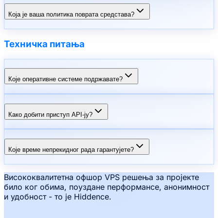
Која је ваша политика поврата средстава?
Техничка питања
Које оперативне системе подржавате?
Како добити приступ API-ју?
Које време непрекидног рада гарантујете?
Висококвалитетна офшор VPS решења за пројекте
било ког обима, поуздане перформансе, анонимност
и удобност - то је Hiddence.