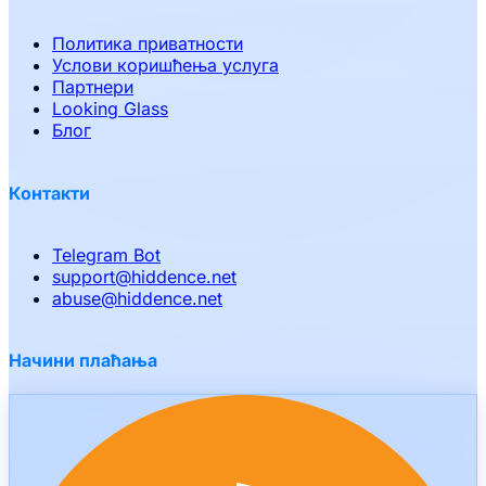
Политика приватности
Услови коришћења услуга
Партнери
Looking Glass
Блог
Контакти
Telegram Bot
support
@
hiddence.net
abuse
@
hiddence.net
Начини плаћања