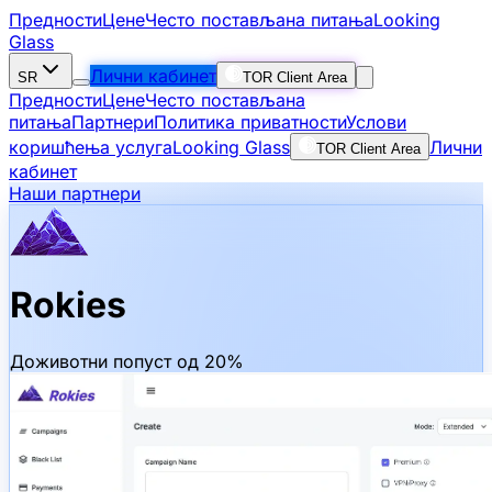
Предности
Цене
Често постављана питања
Looking
Glass
Лични кабинет
SR
TOR Client Area
Предности
Цене
Често постављана
питања
Партнери
Политика приватности
Услови
коришћења услуга
Looking Glass
Лични
TOR Client Area
кабинет
Наши партнери
Rokies
Доживотни попуст од 20%