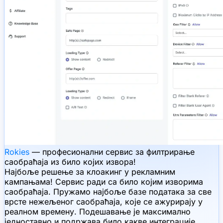
Rokies
— професионални сервис за филтрирање
саобраћаја из било којих извора!
Најбоље решење за клоакинг у рекламним
кампањама! Сервис ради са било којим изворима
саобраћаја. Пружамо најбоље базе података за све
врсте нежељеног саобраћаја, које се ажурирају у
реалном времену. Подешавање је максимално
једноставно и подржава било какве интеграције.