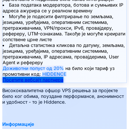
База података модератора, ботова и сумњивих IP
адреса ажурира се у реалном времену
Могуће је подесити филтрирање по земљама,
језицима, уређајима, оперативним системима,
претраживачима, VPN/прокси, IPv6, провајдеру,
рефереру, UTM-ознакама. Такође је могуће креирати
сопствене црне листе
Детаљна статистика кликова по датуму, земљама,
језицима, уређајима, оперативним системима,
претраживачима, IP адресама, провајдерима, User
Agent и рефереру
Доживотни попуст од 20%
на било који тариф уз
промотивни код:
HIDDENCE
Посетите вебсајт партнера
Висококвалитетна офшор VPS решења за пројекте
било ког обима, поуздане перформансе, анонимност
и удобност - то је Hiddence.
Информације