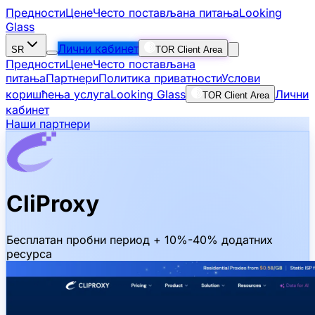
Предности
Цене
Често постављана питања
Looking
Glass
Лични кабинет
SR
TOR Client Area
Предности
Цене
Често постављана
питања
Партнери
Политика приватности
Услови
коришћења услуга
Looking Glass
Лични
TOR Client Area
кабинет
Наши партнери
CliProxy
Бесплатан пробни период + 10%-40% додатних
ресурса