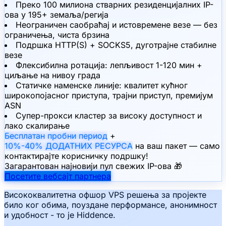
Преко 100 милиона стварних резиденцијалних IP-
ова у 195+ земаља/регија
Неограничен саобраћај и истовремене везе — без
ограничења, чиста брзина
Подршка HTTP(S) + SOCKS5, дуготрајне стабилне
везе
Флексибилна ротација: лепљивост 1-120 мин +
циљање на нивоу града
Статичке наменске линије: квалитет кућног
широкопојасног приступа, трајни приступ, премијум
ASN
Супер-прокси кластер за високу доступност и
лако скалирање
Бесплатан пробни период
+
10%-40% ДОДАТНИХ РЕСУРСА
на ваш пакет — само
контактирајте корисничку подршку!
Загарантован најновији пул свежих IP-ова 🎁
Посетите вебсајт партнера
Висококвалитетна офшор VPS решења за пројекте
било ког обима, поуздане перформансе, анонимност
и удобност - то је Hiddence.