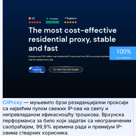
CliProxy
— муњевито брзи резиденцијални проксији
са највећим пулом свежих IP-ова на свету и
непревладаном ефикасношћу трошкова. Врхунска
перформанса за било који задатак са неограниченим
саобраћајем, 99,9% времена рада и премијум IP-
овима стварних корисника.