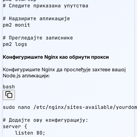
# Следите приказана упутства

# Надзирите апликације

pm2 monit

# Прегледајте записнике

pm2 logs
Конфигуришите Nginx као обрнути прокси
Конфигуришите Nginx да прослеђује захтеве вашој
Node.js апликацији:
bash
sudo nano /etc/nginx/sites-available/yourdom
# Додајте ову конфигурацију:

server {

    listen 80;
