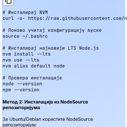
# Инсталирај NVM

curl -o- https://raw.githubusercontent.com/n
# Поново учитај конфигурацију љуске

source ~/.bashrc

# Инсталирај најновији LTS Node.js

nvm install --lts

nvm use --lts

nvm alias default node

# Провера инсталације

node --version

npm --version
Метод 2: Инсталација из NodeSource
репозиторијума
За Ubuntu/Debian користите NodeSource
репозиторијум: