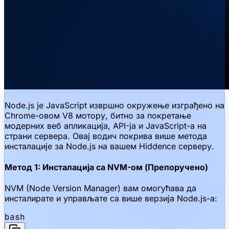
Node.js је JavaScript извршно окружење изграђено на
Chrome-овом V8 мотору, битно за покретање
модерних веб апликација, API-ја и JavaScript-а на
страни сервера. Овај водич покрива више метода
инсталације за Node.js на вашем Hiddence серверу.
Метод 1: Инсталација са NVM-ом (Препоручено)
NVM (Node Version Manager) вам омогућава да
инсталирате и управљате са више верзија Node.js-а:
bash