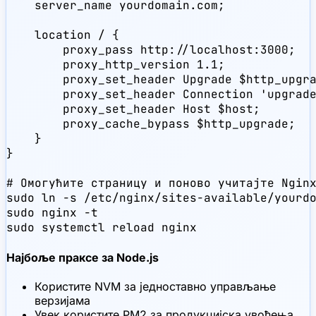
    server_name yourdomain.com;

    location / {

        proxy_pass http://localhost:3000;

        proxy_http_version 1.1;

        proxy_set_header Upgrade $http_upgra
        proxy_set_header Connection 'upgrade
        proxy_set_header Host $host;

        proxy_cache_bypass $http_upgrade;

    }

}

# Омогућите страницу и поново учитајте Nginx
sudo ln -s /etc/nginx/sites-available/yourdo
sudo nginx -t

sudo systemctl reload nginx
Најбоље праксе за Node.js
Користите NVM за једноставно управљање
верзијама
Увек користите PM2 за продукцијска увођења