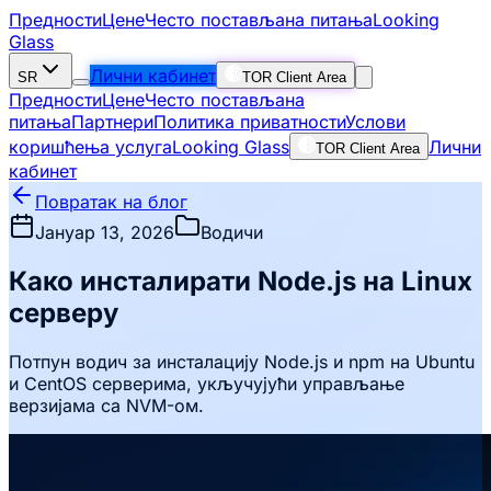
Предности
Цене
Често постављана питања
Looking
Glass
Лични кабинет
SR
TOR Client Area
Предности
Цене
Често постављана
питања
Партнери
Политика приватности
Услови
коришћења услуга
Looking Glass
Лични
TOR Client Area
кабинет
Повратак на блог
Јануар 13, 2026
Водичи
Како инсталирати Node.js на Linux
серверу
Потпун водич за инсталацију Node.js и npm на Ubuntu
и CentOS серверима, укључујући управљање
верзијама са NVM-ом.