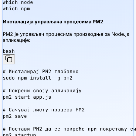
which node

which npm
Инсталација управљача процесима PM2
PM2 је управљач процесима производње за Node.js
апликације:
bash
# Инсталирај PM2 глобално

sudo npm install -g pm2

# Покрени своју апликацију

pm2 start app.js

# Сачувај листу процеса PM2

pm2 save

# Постави PM2 да се покреће при покретању си
pm2 startup
