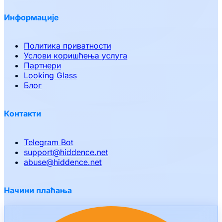
Информације
Политика приватности
Услови коришћења услуга
Партнери
Looking Glass
Блог
Контакти
Telegram Bot
support
@
hiddence.net
abuse
@
hiddence.net
Начини плаћања