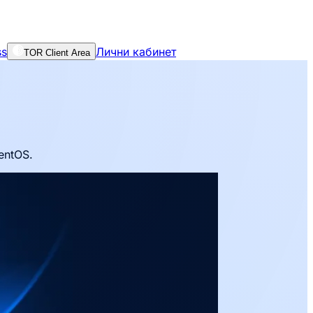
ss
Лични кабинет
TOR Client Area
entOS.