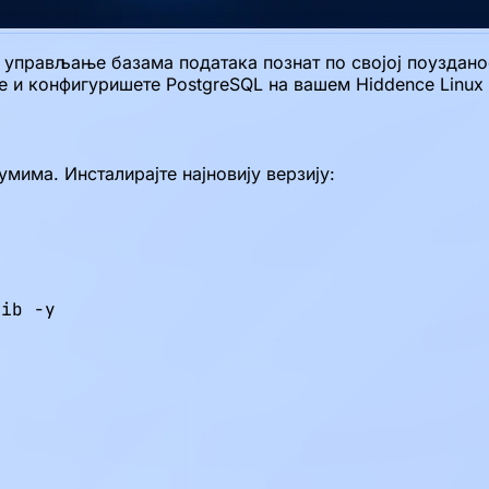
 управљање базама података познат по својој поузданос
е и конфигуришете PostgreSQL на вашем Hiddence Linux
мима. Инсталирајте најновију верзију:
ib -y
