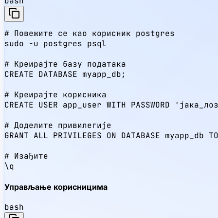
bash
# Повежите се као корисник postgres

sudo -u postgres psql

# Креирајте базу података

CREATE DATABASE myapp_db;

# Креирајте корисника

CREATE USER app_user WITH PASSWORD 'јака_лоз
# Доделите привилегије

GRANT ALL PRIVILEGES ON DATABASE myapp_db TO
# Изађите

\q
Управљање корисницима
bash