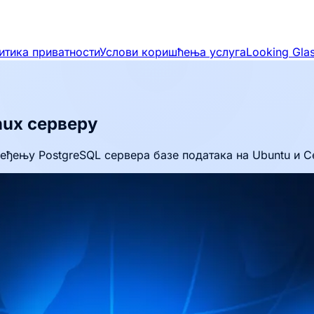
итика приватности
Услови коришћења услуга
Looking Gla
nux серверу
беђењу PostgreSQL сервера базе података на Ubuntu и C