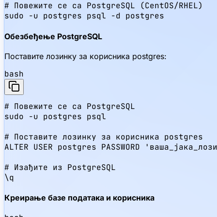
# Повежите се са PostgreSQL (CentOS/RHEL)

sudo -u postgres psql -d postgres
Обезбеђење PostgreSQL
Поставите лозинку за корисника postgres:
bash
# Повежите се са PostgreSQL

sudo -u postgres psql

# Поставите лозинку за корисника postgres

ALTER USER postgres PASSWORD 'ваша_јака_лози
# Изађите из PostgreSQL

\q
Креирање базе података и корисника