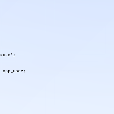
инка';

 app_user;
