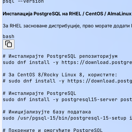
psql --version
Инсталација PostgreSQL на RHEL / CentOS / AlmaLinux 
За RHEL засноване дистрибуције, прво морате додати 
bash
# Инсталирајте PostgreSQL репозиторијум

sudo dnf install -y https://download.postgre
# За CentOS 8/Rocky Linux 8, користите:

# sudo dnf install -y https://download.postg
# Инсталирајте PostgreSQL

sudo dnf install -y postgresql15-server post
# Иницијализујте базу података

sudo /usr/pgsql-15/bin/postgresql-15-setup i
# Покрените и омогућите PostgreSQL
