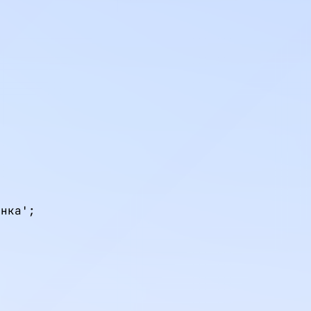
нка';
