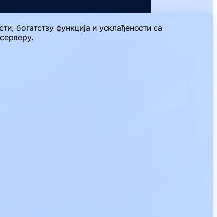
ти, богатству функција и усклађености са
 серверу.