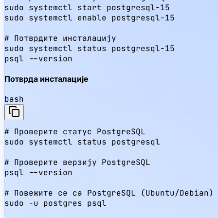
sudo systemctl start postgresql-15

sudo systemctl enable postgresql-15

# Потврдите инсталацију

sudo systemctl status postgresql-15

psql --version
Потврда инсталације
bash
# Проверите статус PostgreSQL

sudo systemctl status postgresql

# Проверите верзију PostgreSQL

psql --version

# Повежите се са PostgreSQL (Ubuntu/Debian)

sudo -u postgres psql
