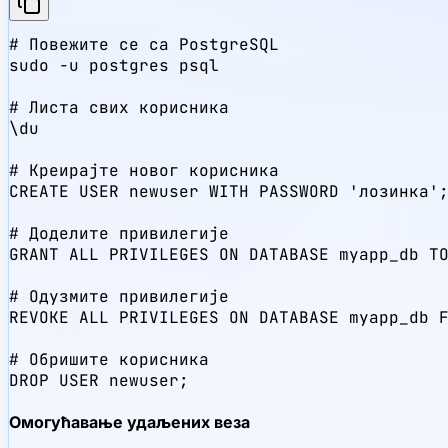
# Повежите се са PostgreSQL

sudo -u postgres psql

# Листа свих корисника

\du

# Креирајте новог корисника

CREATE USER newuser WITH PASSWORD 'лозинка';
# Доделите привилегије

GRANT ALL PRIVILEGES ON DATABASE myapp_db TO
# Одузмите привилегије

REVOKE ALL PRIVILEGES ON DATABASE myapp_db F
# Обришите корисника

DROP USER newuser;
Омогућавање удаљених веза