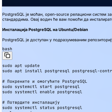
PostgreSQL је моћан, open-source релациони систем за
стандардима. Овај водич ће вам помоћи да инсталират
Инсталација PostgreSQL на Ubuntu/Debian
PostgreSQL је доступан у подразумеваним репозиторију
bash
sudo apt update

sudo apt install postgresql postgresql-contr
# Покрените и омогућите PostgreSQL

sudo systemctl start postgresql

sudo systemctl enable postgresql

# Потврдите инсталацију

sudo systemctl status postgresql
