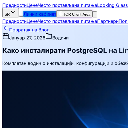
Предности
Цене
Често постављана питања
Looking Glass
Лични кабинет
SR
TOR Client Area
Предности
Цене
Често постављана питања
Партнери
Пол
Повратак на блог
Јануар 27, 2026
Водичи
Како инсталирати PostgreSQL на Li
Комплетан водич о инсталацији, конфигурацији и обез