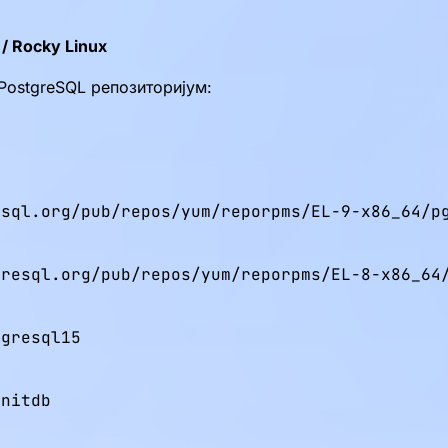
/ Rocky Linux
PostgreSQL репозиторијум:
sql.org/pub/repos/yum/reporpms/EL-9-x86_64/pg
resql.org/pub/repos/yum/reporpms/EL-8-x86_64/
gresql15

nitdb
