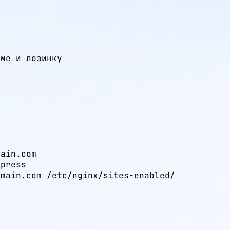
име и лозинку
ain.com

press

main.com /etc/nginx/sites-enabled/
