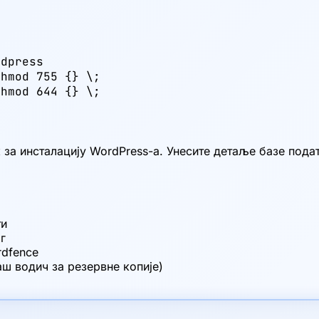
dpress

hmod 755 {} \;

chmod 644 {} \;
 за инсталацију WordPress-а. Унесите детаље базе пода
ти
г
rdfence
аш водич за резервне копије)