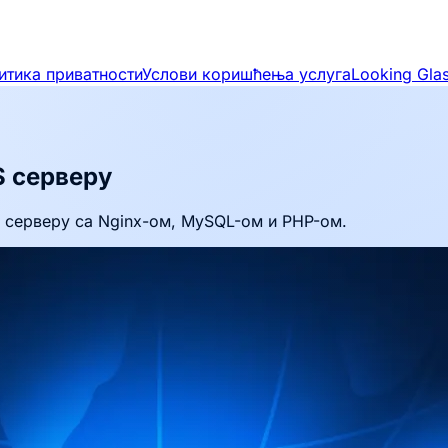
итика приватности
Услови коришћења услуга
Looking Gla
S серверу
x серверу са Nginx-ом, MySQL-ом и PHP-ом.