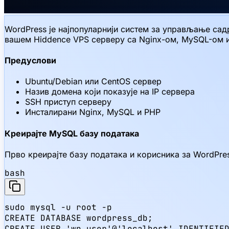
WordPress је најпопуларнији систем за управљање садр
вашем Hiddence VPS серверу са Nginx-ом, MySQL-ом и
Предуслови
Ubuntu/Debian или CentOS сервер
Назив домена који показује на IP сервера
SSH приступ серверу
Инсталирани Nginx, MySQL и PHP
Креирајте MySQL базу података
Прво креирајте базу података и корисника за WordPre
bash
sudo mysql -u root -p

CREATE DATABASE wordpress_db;

CREATE USER 'wp_user'@'localhost' IDENTIFIED