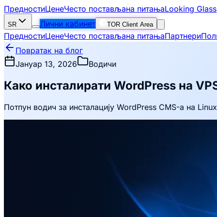
Предности
Цене
Често постављана питања
Looking Glass
Лични кабинет
SR
TOR Client Area
Предности
Цене
Често постављана питања
Партнери
Пол
Повратак на блог
Јануар 13, 2026
Водичи
Како инсталирати WordPress на VP
Потпун водич за инсталацију WordPress CMS-а на Linu