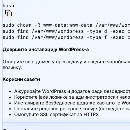
bash
sudo chown -R www-data:www-data /var/www/wor
sudo find /var/www/wordpress -type d -exec c
sudo find /var/www/wordpress -type f -exec 
Довршите инсталацију WordPress-а
Отворите свој домен у прегледачу и следите чаробњак
лозинку.
Корисни савети
Ажурирајте WordPress и додатке ради безбеднос
Користите јаке лозинке за администраторски нало
Инсталирајте безбедносне додатке као што је Wo
Поставите редовне резервне копије (погледајте н
Омогућите SSL сертификат за HTTPS