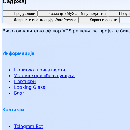
Садржај
Предуслови
Креирајте MySQL базу података
Преуз
Довршите инсталацију WordPress-а
Корисни савети
Висококвалитетна офшор VPS решења за пројекте било 
Информације
Политика приватности
Услови коришћења услуга
Партнери
Looking Glass
Блог
Контакти
Telegram Bot