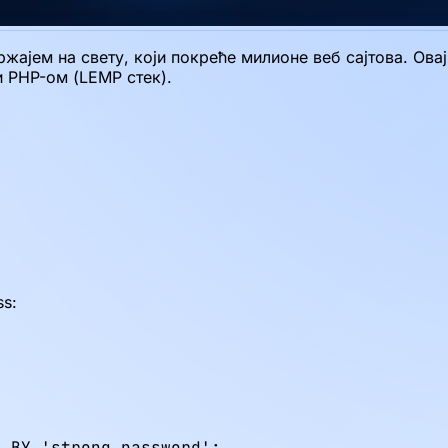
жајем на свету, који покреће милионе веб сајтова. Ова
 PHP-ом (LEMP стек).
ss:
 BY 'strong_password';
