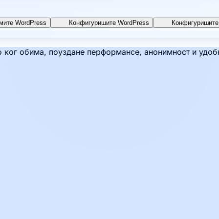
мите WordPress
Конфигуришите WordPress
Конфигуришите 
ког обима, поуздане перформансе, анонимност и удобно