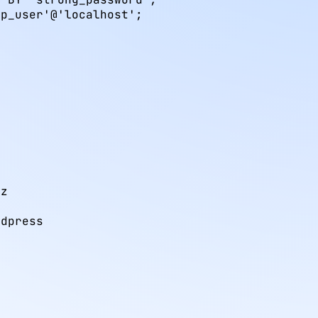
p_user'@'localhost';

z

rdpress