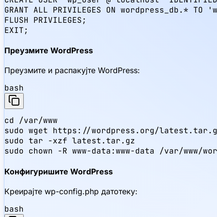
GRANT ALL PRIVILEGES ON wordpress_db.* TO 'w
FLUSH PRIVILEGES;

EXIT;
Преузмите WordPress
Преузмите и распакујте WordPress:
bash
cd /var/www

sudo wget https://wordpress.org/latest.tar.g
sudo tar -xzf latest.tar.gz

sudo chown -R www-data:www-data /var/www/wo
Конфигуришите WordPress
Креирајте wp-config.php датотеку:
bash