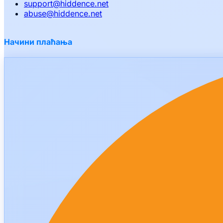
support
@
hiddence.net
abuse
@
hiddence.net
Начини плаћања