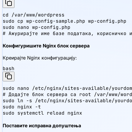
cd /var/www/wordpress

sudo cp wp-config-sample.php wp-config.php

sudo nano wp-config.php

# Ажурирајте име базе података, корисничко 
Конфигуришите Nginx блок сервера
Креирајте Nginx конфигурацију:
bash
sudo nano /etc/nginx/sites-available/yourdom
# Додајте блок сервера са root /var/www/word
sudo ln -s /etc/nginx/sites-available/yourdo
sudo nginx -t

sudo systemctl reload nginx
Поставите исправна допуштења