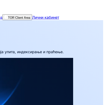
ss
Лични кабинет
TOR Client Area
ја упита, индексирање и праћење.