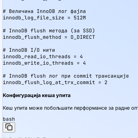
# Величина InnoDB лог фајла

innodb_log_file_size = 512M

# InnoDB flush метода (за SSD)

innodb_flush_method = O_DIRECT

# InnoDB I/O нити

innodb_read_io_threads = 4

innodb_write_io_threads = 4

# InnoDB flush лог при commit трансакције

innodb_flush_log_at_trx_commit = 2
Конфигурација кеша упита
Кеш упита може побољшати перформансе за радне опте
bash