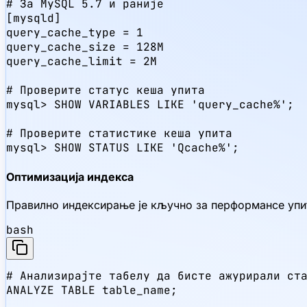
# За MySQL 5.7 и раније

[mysqld]

query_cache_type = 1

query_cache_size = 128M

query_cache_limit = 2M

# Проверите статус кеша упита

mysql> SHOW VARIABLES LIKE 'query_cache%';

# Проверите статистике кеша упита

mysql> SHOW STATUS LIKE 'Qcache%';
Оптимизација индекса
Правилно индексирање је кључно за перформансе упи
bash
# Анализирајте табелу да бисте ажурирали ста
ANALYZE TABLE table_name;
