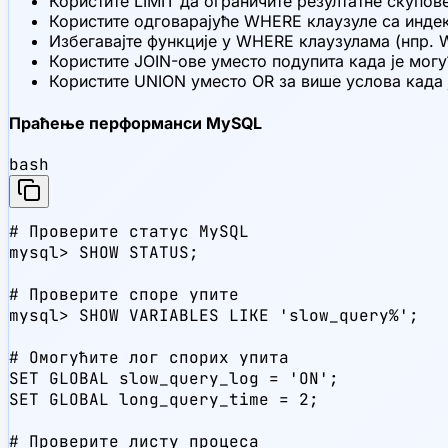
Користите LIMIT да ограничите резултатне скупов
Користите одговарајуће WHERE клаузуле са инд
Избегавајте функције у WHERE клаузулама (нпр.
Користите JOIN-ове уместо подупита када је мог
Користите UNION уместо OR за више услова када 
Праћење перформанси MySQL
bash
# Проверите статус MySQL

mysql> SHOW STATUS;

# Проверите споре упите

mysql> SHOW VARIABLES LIKE 'slow_query%';

# Омогућите лог спорих упита

SET GLOBAL slow_query_log = 'ON';

SET GLOBAL long_query_time = 2;

# Проверите листу процеса
