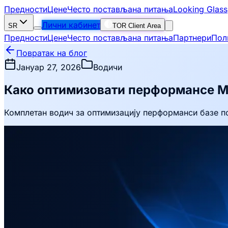
Предности
Цене
Често постављана питања
Looking Glass
Лични кабинет
SR
TOR Client Area
Предности
Цене
Често постављана питања
Партнери
Пол
Повратак на блог
Јануар 27, 2026
Водичи
Како оптимизовати перформансе 
Комплетан водич за оптимизацију перформанси базе п