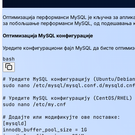
Оптимизација перформанси MySQL је кључна за апликац
за побољшање перформанси MySQL, од подешавања ко
Оптимизација MySQL конфигурације
Уредите конфигурациони фајл MySQL да бисте оптимиз
bash
# Уредите MySQL конфигурацију (Ubuntu/Debian
sudo nano /etc/mysql/mysql.conf.d/mysqld.cnf
# Уредите MySQL конфигурацију (CentOS/RHEL)

sudo nano /etc/my.cnf

# Додајте или модификујте ове поставке:

[mysqld]

innodb_buffer_pool_size = 1G
