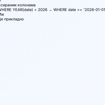
е
ексираним колонама
 WHERE YEAR(date) = 2026 → WHERE date >= '2026-01-01
уће
је прикладно