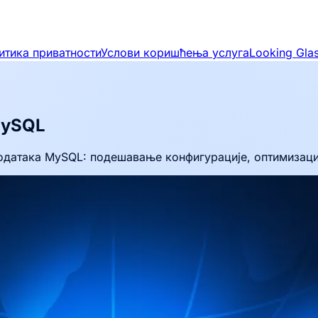
итика приватности
Услови коришћења услуга
Looking Gla
MySQL
одатака MySQL: подешавање конфигурације, оптимизаци