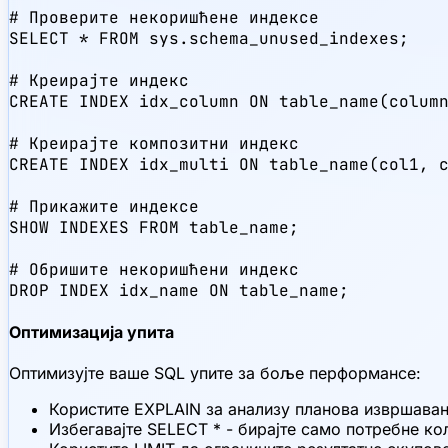
# Проверите некоришћене индексе

SELECT * FROM sys.schema_unused_indexes;

# Креирајте индекс

CREATE INDEX idx_column ON table_name(column
# Креирајте композитни индекс

CREATE INDEX idx_multi ON table_name(col1, c
# Прикажите индексе

SHOW INDEXES FROM table_name;

# Обришите некоришћени индекс

DROP INDEX idx_name ON table_name;
Оптимизација упита
Оптимизујте ваше SQL упите за боље перформансе:
Користите EXPLAIN за анализу планова извршавањ
Избегавајте SELECT * - бирајте само потребне ко