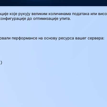
ије које рукују великим количинама података или висо
нфигурације до оптимизације упита.
овали перформансе на основу ресурса вашег сервера:
)


