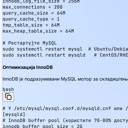
innodb_log_file_size = 256M

max_connections = 200

query_cache_size = 64M

query_cache_type = 1

tmp_table_size = 64M

max_heap_table_size = 64M

# Рестартујте MySQL

sudo systemctl restart mysql  # Ubuntu/Debia
sudo systemctl restart mysqld   # CentOS/RH
Оптимизација InnoDB
InnoDB је подразумевани MySQL мотор за складиштење
bash
# У /etc/mysql/mysql.conf.d/mysqld.cnf или /
[mysqld]

# InnoDB buffer pool (користите 70-80% досту
innodb_buffer_pool_size = 2G
