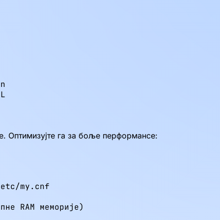
n

EL
. Оптимизујте га за боље перформансе:
etc/my.cnf

пне RAM меморије)
