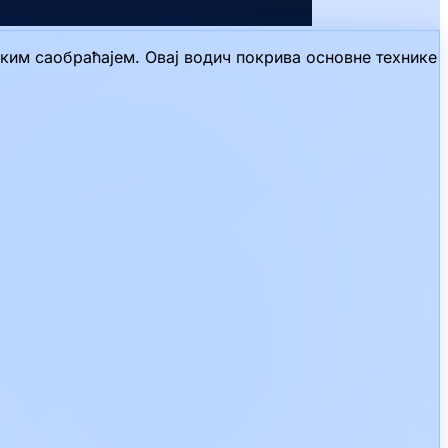
ким саобраћајем. Овај водич покрива основне технике