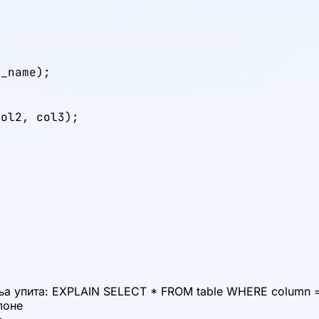
_name);

ol2, col3);

а упита: EXPLAIN SELECT * FROM table WHERE column = 
лоне