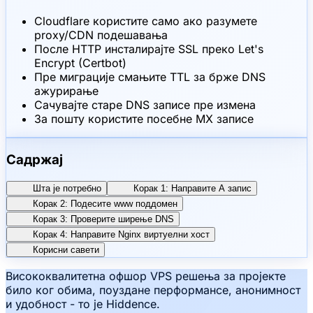
Cloudflare користите само ако разумете
proxy/CDN подешавања
После HTTP инсталирајте SSL преко Let's
Encrypt (Certbot)
Пре миграције смањите TTL за брже DNS
ажурирање
Сачувајте старе DNS записе пре измена
За пошту користите посебне MX записе
Садржај
Шта је потребно
Корак 1: Направите A запис
Корак 2: Подесите www поддомен
Корак 3: Проверите ширење DNS
Корак 4: Направите Nginx виртуелни хост
Корисни савети
Висококвалитетна офшор VPS решења за пројекте
било ког обима, поуздане перформансе, анонимност
и удобност - то је Hiddence.