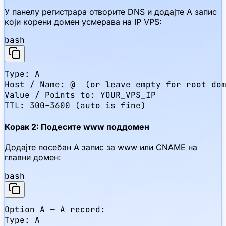
У панелу регистрара отворите DNS и додајте A запис
који корени домен усмерава на IP VPS:
bash
Type: A

Host / Name: @  (or leave empty for root dom
Value / Points to: YOUR_VPS_IP

TTL: 300–3600 (auto is fine)
Корак 2: Подесите www поддомен
Додајте посебан A запис за www или CNAME на
главни домен:
bash
Option A — A record:

Type: A
