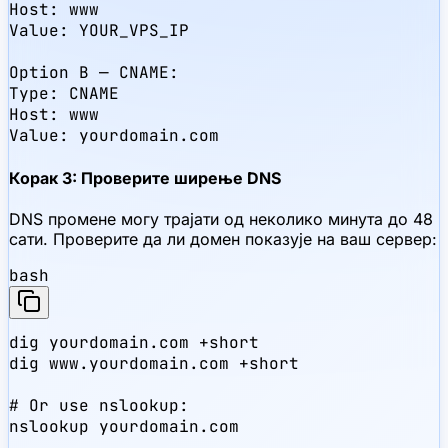
Host: www

Value: YOUR_VPS_IP

Option B — CNAME:

Type: CNAME

Host: www

Value: yourdomain.com
Корак 3: Проверите ширење DNS
DNS промене могу трајати од неколико минута до 48
сати. Проверите да ли домен показује на ваш сервер:
bash
dig yourdomain.com +short

dig www.yourdomain.com +short

# Or use nslookup:

nslookup yourdomain.com