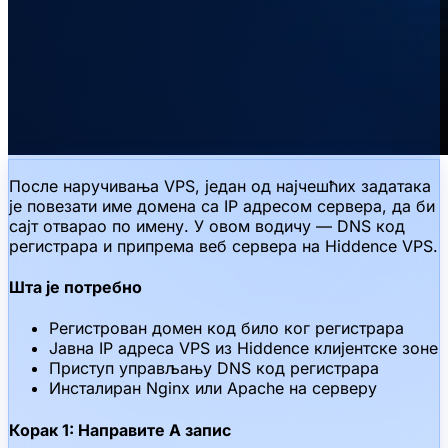
После наручивања VPS, један од најчешћих задатака
је повезати име домена са IP адресом сервера, да би
сајт отварао по имену. У овом водичу — DNS код
регистрара и припрема веб сервера на Hiddence VPS.
Шта је потребно
Регистрован домен код било ког регистрара
Јавна IP адреса VPS из Hiddence клијентске зоне
Приступ управљању DNS код регистрара
Инсталиран Nginx или Apache на серверу
Корак 1: Направите A запис