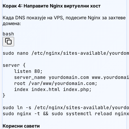
Корак 4: Направите Nginx виртуелни хост
Када DNS показује на VPS, подесите Nginx за захтеве
домена:
bash
sudo nano /etc/nginx/sites-available/yourdom
server {

    listen 80;

    server_name yourdomain.com www.yourdomai
    root /var/www/yourdomain.com;

    index index.html index.php;

}

sudo ln -s /etc/nginx/sites-available/yourdo
sudo nginx -t && sudo systemctl reload ngin
Корисни савети