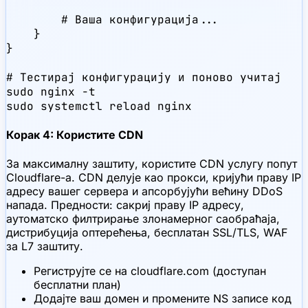
        # Ваша конфигурација...

    }

}

# Тестирај конфигурацију и поново учитај

sudo nginx -t

sudo systemctl reload nginx
Корак 4: Користите CDN
За максималну заштиту, користите CDN услугу попут
Cloudflare-а. CDN делује као прокси, кријући праву IP
адресу вашег сервера и апсорбујући већину DDoS
напада. Предности: сакриј праву IP адресу,
аутоматско филтрирање злонамерног саобраћаја,
дистрибуција оптерећења, бесплатан SSL/TLS, WAF
за L7 заштиту.
Региструјте се на cloudflare.com (доступан
бесплатни план)
Додајте ваш домен и промените NS записе код