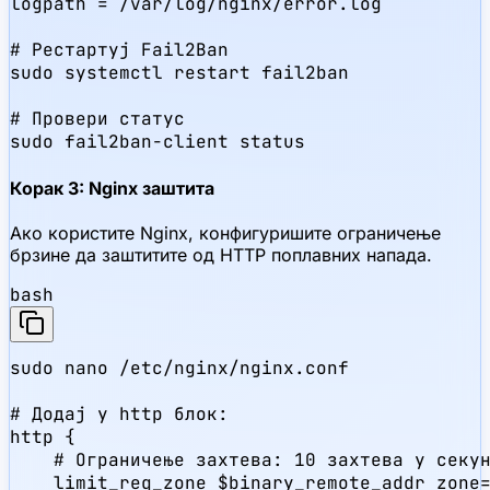
logpath = /var/log/nginx/error.log

# Рестартуј Fail2Ban

sudo systemctl restart fail2ban

# Провери статус

sudo fail2ban-client status
Корак 3: Nginx заштита
Ако користите Nginx, конфигуришите ограничење
брзине да заштитите од HTTP поплавних напада.
bash
sudo nano /etc/nginx/nginx.conf

# Додај у http блок:

http {

    # Ограничење захтева: 10 захтева у секун
    limit_req_zone $binary_remote_addr zone=