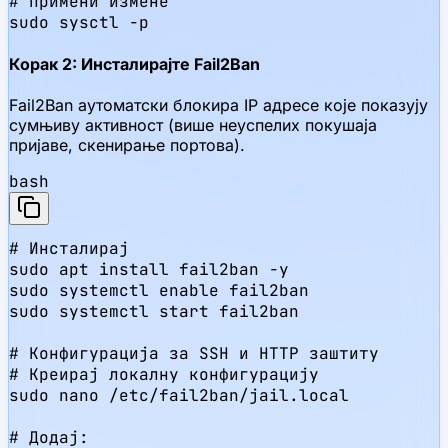
# Примени измене

sudo sysctl -p
Корак 2: Инсталирајте Fail2Ban
Fail2Ban аутоматски блокира IP адресе које показују
сумњиву активност (више неуспелих покушаја
пријаве, скенирање портова).
bash
# Инсталирај

sudo apt install fail2ban -y

sudo systemctl enable fail2ban

sudo systemctl start fail2ban

# Конфигурација за SSH и HTTP заштиту

# Креирај локалну конфигурацију

sudo nano /etc/fail2ban/jail.local

# Додај:
