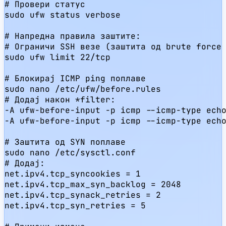
# Провери статус

sudo ufw status verbose

# Напредна правила заштите:

# Ограничи SSH везе (заштита од brute force 
sudo ufw limit 22/tcp

# Блокирај ICMP ping поплаве

sudo nano /etc/ufw/before.rules

# Додај након *filter:

-A ufw-before-input -p icmp --icmp-type echo
-A ufw-before-input -p icmp --icmp-type echo
# Заштита од SYN поплаве

sudo nano /etc/sysctl.conf

# Додај:

net.ipv4.tcp_syncookies = 1

net.ipv4.tcp_max_syn_backlog = 2048

net.ipv4.tcp_synack_retries = 2

net.ipv4.tcp_syn_retries = 5
