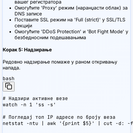
вашег регистратора
Омогућите 'Proxy' режим (наранџасти облак) за
DNS записе
Поставите SSL режим на 'Full (strict)' у SSL/TLS
секцији
Омогућите 'DDoS Protection' и 'Bot Fight Mode' у
безбедносним подешавањима
Корак 5: Надзирање
Редовно надзирање помаже у раном откривању
напада.
bash
# Надзири активне везе

watch -n 1 'ss -s'

# Погледај топ IP адресе по броју веза

netstat -ntu | awk '{print $5}' | cut -d: -f