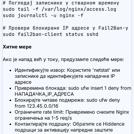
# Погледај записнике у стварном времену

sudo tail -f /var/log/nginx/access.log

sudo journalctl -u nginx -f

# Провери блокиране IP адресе у Fail2Ban-у

sudo fail2ban-client status sshd
Хитне мере
Ако је напад већ у току, предузмите следеће мере:
Идентификујте извор: Користите 'netstat' или
записнике да идентификујете нападачке IP
адресе
Привремена блокада: sudo ufw insert 1 deny from
НАПАДАЧКА_IP_АДРЕСА
Блокирајте читаве подмреже: sudo ufw deny
from 123.45.0.0/16
Ограничите rate limit: Привремено снизите Nginx
ограничења на 1-5 req/s
Контактирајте подршку: Обратите се Hiddence
подршци за активацију напредне заштите