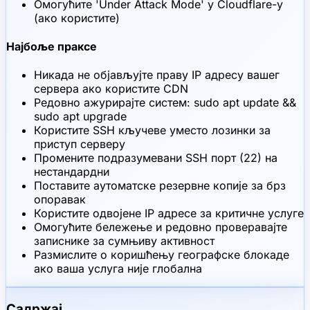
Омогућите 'Under Attack Mode' у Cloudflare-у
(ако користите)
Најбоље праксе
Никада не објављујте праву IP адресу вашег
сервера ако користите CDN
Редовно ажурирајте систем: sudo apt update &&
sudo apt upgrade
Користите SSH кључеве уместо лозинки за
приступ серверу
Промените подразумевани SSH порт (22) на
нестандардни
Поставите аутоматске резервне копије за брз
опоравак
Користите одвојене IP адресе за критичне услуге
Омогућите бележење и редовно проверавајте
записнике за сумњиву активност
Размислите о коришћењу географске блокаде
ако ваша услуга није глобална
Садржај