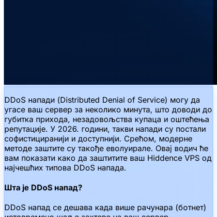
DDoS напади (Distributed Denial of Service) могу да
угасе ваш сервер за неколико минута, што доводи до
губитка прихода, незадовољства купаца и оштећења
репутације. У 2026. години, такви напади су постали
софистициранији и доступнији. Срећом, модерне
методе заштите су такође еволуирале. Овај водич ће
вам показати како да заштитите ваш Hiddence VPS од
најчешћих типова DDoS напада.
Шта је DDoS напад?
DDoS напад се дешава када више рачунара (ботнет)