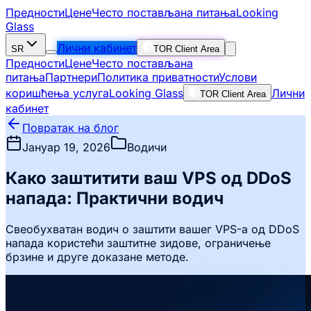
Предности
Цене
Често постављана питања
Looking
Glass
Лични кабинет
SR
TOR Client Area
Предности
Цене
Често постављана
питања
Партнери
Политика приватности
Услови
коришћења услуга
Looking Glass
Лични
TOR Client Area
кабинет
Повратак на блог
Јануар 19, 2026
Водичи
Како заштитити ваш VPS од DDoS
напада: Практични водич
Свеобухватан водич о заштити вашег VPS-а од DDoS
напада користећи заштитне зидове, ограничење
брзине и друге доказане методе.