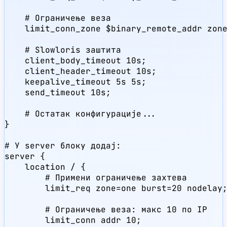
    # Ограничење веза

    limit_conn_zone $binary_remote_addr zone
    # Slowloris заштита

    client_body_timeout 10s;

    client_header_timeout 10s;

    keepalive_timeout 5s 5s;

    send_timeout 10s;

    # Остатак конфигурације...

}

# У server блоку додај:

server {

    location / {

        # Примени ограничење захтева

        limit_req zone=one burst=20 nodelay;
        # Ограничење веза: макс 10 по IP

        limit_conn addr 10;
