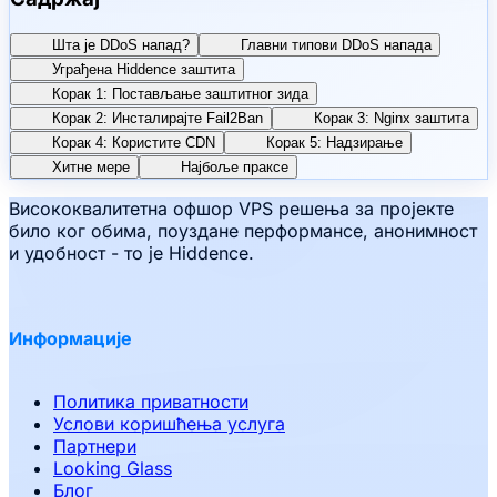
Шта је DDoS напад?
Главни типови DDoS напада
Уграђена Hiddence заштита
Корак 1: Постављање заштитног зида
Корак 2: Инсталирајте Fail2Ban
Корак 3: Nginx заштита
Корак 4: Користите CDN
Корак 5: Надзирање
Хитне мере
Најбоље праксе
Висококвалитетна офшор VPS решења за пројекте
било ког обима, поуздане перформансе, анонимност
и удобност - то је Hiddence.
Информације
Политика приватности
Услови коришћења услуга
Партнери
Looking Glass
Блог