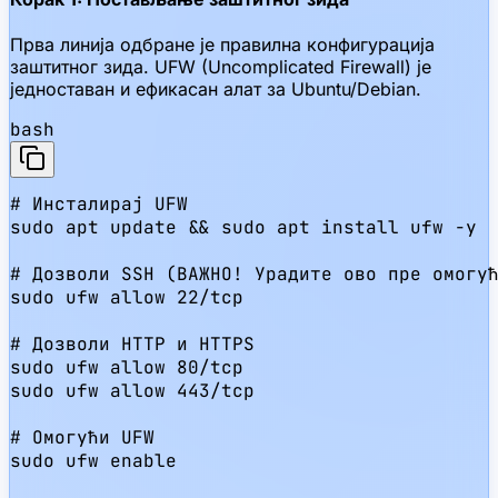
Прва линија одбране је правилна конфигурација
заштитног зида. UFW (Uncomplicated Firewall) је
једноставан и ефикасан алат за Ubuntu/Debian.
bash
# Инсталирај UFW

sudo apt update && sudo apt install ufw -y

# Дозволи SSH (ВАЖНО! Урадите ово пре омогућ
sudo ufw allow 22/tcp

# Дозволи HTTP и HTTPS

sudo ufw allow 80/tcp

sudo ufw allow 443/tcp

# Омогући UFW

sudo ufw enable
