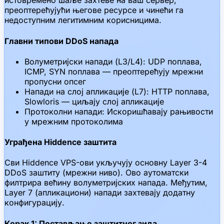
истовремено шаље захтеве на ваш сервер,
преоптерећујући његове ресурсе и чинећи га
недоступним легитимним корисницима.
Главни типови DDoS напада
Волуметријски напади (L3/L4): UDP поплава,
ICMP, SYN поплава — преоптерећују мрежни
пропусни опсег
Напади на слој апликације (L7): HTTP поплава,
Slowloris — циљају слој апликације
Протоколни напади: Искоришћавају рањивости
у мрежним протоколима
Уграђена Hiddence заштита
Сви Hiddence VPS-ови укључују основну Layer 3-4
DDoS заштиту (мрежни ниво). Ово аутоматски
филтрира већину волуметријских напада. Међутим,
Layer 7 (апликациони) напади захтевају додатну
конфигурацију.
Корак 1: Постављање заштитног зида