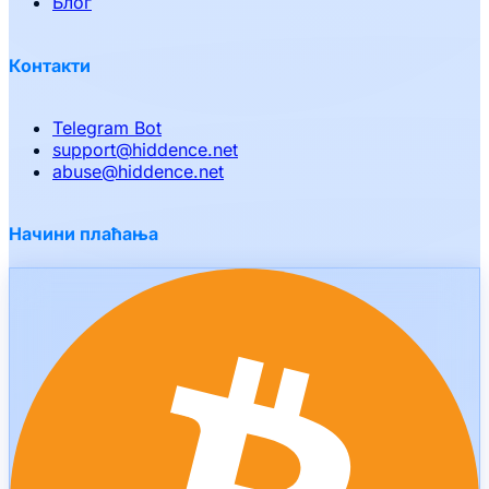
Блог
Контакти
Telegram Bot
support
@
hiddence.net
abuse
@
hiddence.net
Начини плаћања