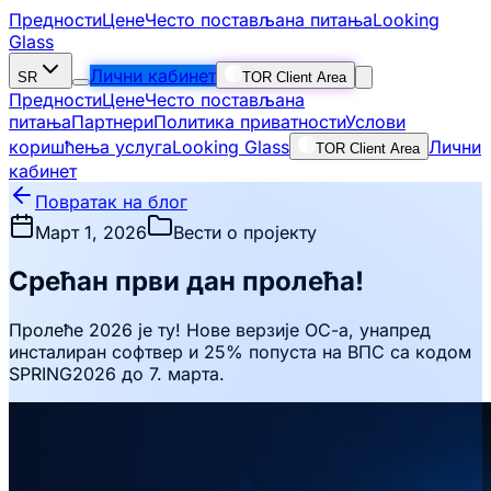
Предности
Цене
Често постављана питања
Looking
Glass
Лични кабинет
SR
TOR Client Area
Предности
Цене
Често постављана
питања
Партнери
Политика приватности
Услови
коришћења услуга
Looking Glass
Лични
TOR Client Area
кабинет
Повратак на блог
Март 1, 2026
Вести о пројекту
Срећан први дан пролећа!
Пролеће 2026 је ту! Нове верзије ОС-а, унапред
инсталиран софтвер и 25% попуста на ВПС са кодом
SPRING2026 до 7. марта.