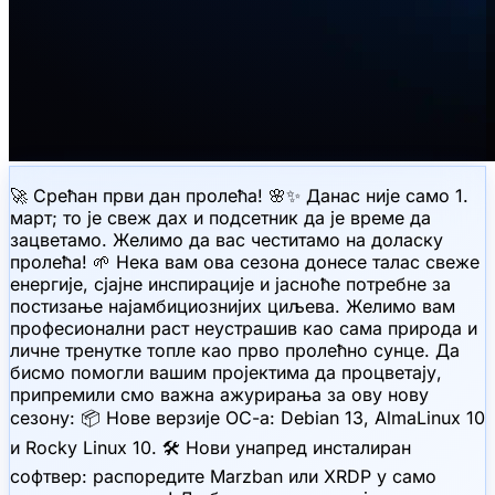
🚀 Срећан први дан пролећа! 🌸✨ Данас није само 1.
март; то је свеж дах и подсетник да је време да
зацветамо. Желимо да вас честитамо на доласку
пролећа! 🌱 Нека вам ова сезона донесе талас свеже
енергије, сјајне инспирације и јасноће потребне за
постизање најамбициознијих циљева. Желимо вам
професионални раст неустрашив као сама природа и
личне тренутке топле као прво пролећно сунце. Да
бисмо помогли вашим пројектима да процветају,
припремили смо важна ажурирања за ову нову
сезону: 📦 Нове верзије ОС-а: Debian 13, AlmaLinux 10
и Rocky Linux 10. 🛠 Нови унапред инсталиран
софтвер: распоредите Marzban или XRDP у само