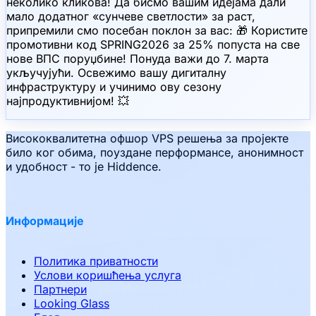
неколико кликова! Да бисмо вашим идејама дали
мало додатног «сунчеве светлости» за раст,
припремили смо посебан поклон за вас: 🎁 Користите
промотивни код SPRING2026 за 25% попуста на све
нове ВПС поруџбине! Понуда важи до 7. марта
укључујући. Освежимо вашу дигиталну
инфраструктуру и учинимо ову сезону
најпродуктивнијом! 💥
Висококвалитетна офшор VPS решења за пројекте
било ког обима, поуздане перформансе, анонимност
и удобност - то је Hiddence.
Информације
Политика приватности
Услови коришћења услуга
Партнери
Looking Glass