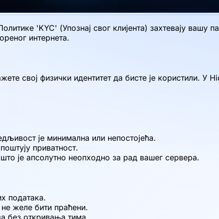
Политике 'KYC' (Упознај свог клијента) захтевају вашу 
ореног интернета.
жете свој физички идентитет да бисте је користили. У H
едљивост је минимална или непостојећа.
 поштују приватност.
то је апсолутно неопходно за рад вашег сервера.
х података.
 не желе бити праћени.
а без откривања тима.