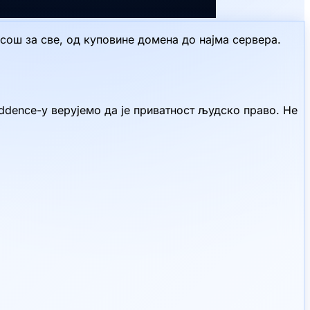
пасош за све, од куповине домена до најма сервера.
iddence-у верујемо да је приватност људско право. Не