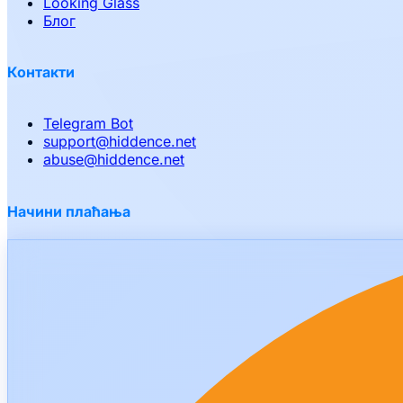
Looking Glass
Блог
Контакти
Telegram Bot
support
@
hiddence.net
abuse
@
hiddence.net
Начини плаћања