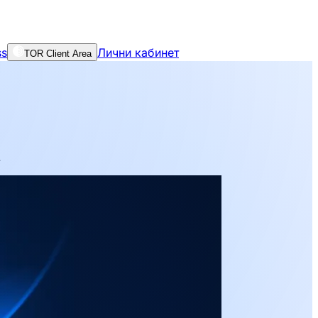
ss
Лични кабинет
TOR Client Area
.