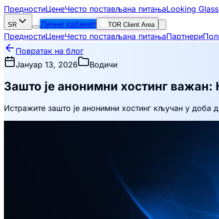
Предности
Цене
Често постављана питања
Looking Glass
Лични кабинет
SR
TOR Client Area
Предности
Цене
Често постављана питања
Партнери
Пол
Повратак на блог
Јануар 13, 2026
Водичи
Зашто је анонимни хостинг важан: 
Истражите зашто је анонимни хостинг кључан у доба д