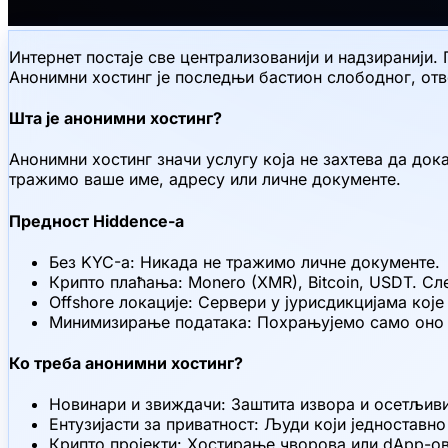
Интернет постаје све централизованији и надзиранији. 
Анонимни хостинг је последњи бастион слободног, отв
Шта је анонимни хостинг?
Анонимни хостинг значи услугу која не захтева да дока
тражимо ваше име, адресу или личне документе.
Предност Hiddence-а
Без KYC-а: Никада не тражимо личне документе.
Крипто плаћања: Monero (XMR), Bitcoin, USDT. Сл
Offshore локације: Сервери у јурисдикцијама које
Минимизирање података: Похрањујемо само оно ш
Ко треба анонимни хостинг?
Новинари и звиждачи: Заштита извора и осетљиви
Ентузијасти за приватност: Људи који једноставно
Крипто пројекти: Хостирање чворова или dApp-ов