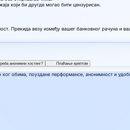
аја који би другде могао бити цензурисан.
ност. Прекида везу између вашег банковног рачуна и в
треба анонимни хостинг?
Плаћање криптом
ког обима, поуздане перформансе, анонимност и удобно