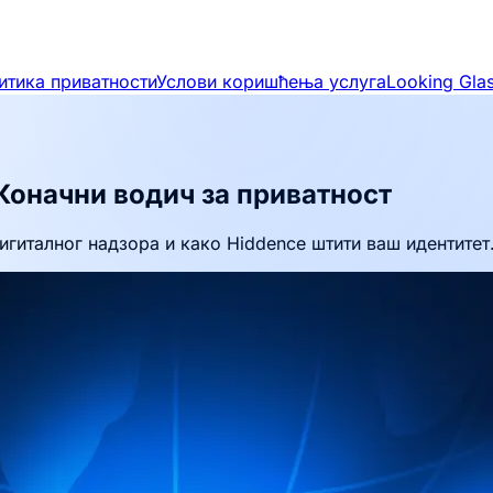
итика приватности
Услови коришћења услуга
Looking Gla
Коначни водич за приватност
игиталног надзора и како Hiddence штити ваш идентитет