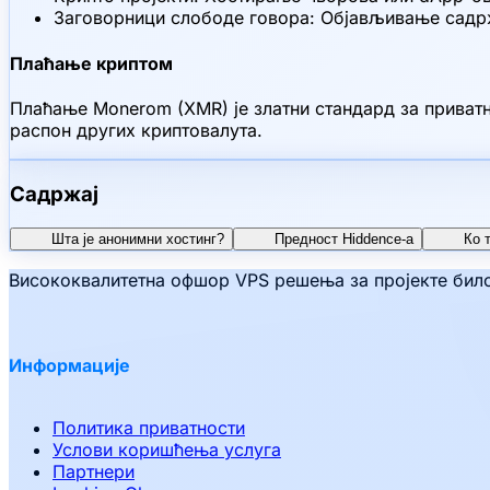
Заговорници слободе говора: Објављивање садрж
Плаћање криптом
Плаћање Monerom (XMR) је златни стандард за приват
распон других криптовалута.
Садржај
Шта је анонимни хостинг?
Предност Hiddence-а
Ко 
Висококвалитетна офшор VPS решења за пројекте било 
Информације
Политика приватности
Услови коришћења услуга
Партнери