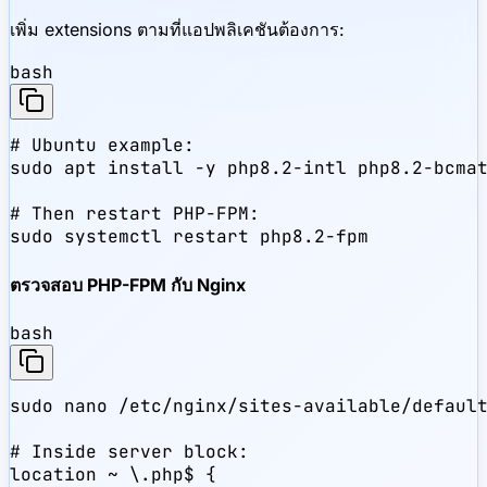
เพิ่ม extensions ตามที่แอปพลิเคชันต้องการ:
bash
# Ubuntu example:

sudo apt install -y php8.2-intl php8.2-bcmat
# Then restart PHP-FPM:

sudo systemctl restart php8.2-fpm
ตรวจสอบ PHP-FPM กับ Nginx
bash
sudo nano /etc/nginx/sites-available/default
# Inside server block:

location ~ \.php$ {
