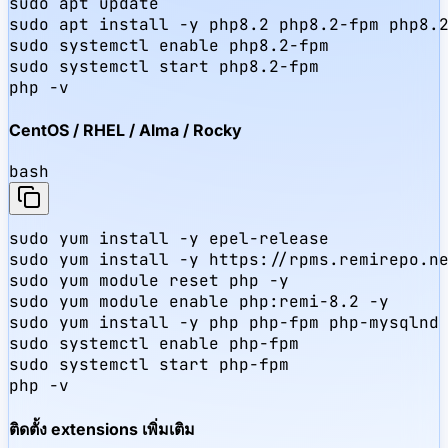
sudo apt update

sudo apt install -y php8.2 php8.2-fpm php8.2
sudo systemctl enable php8.2-fpm

sudo systemctl start php8.2-fpm

php -v
CentOS / RHEL / Alma / Rocky
bash
sudo yum install -y epel-release

sudo yum install -y https://rpms.remirepo.ne
sudo yum module reset php -y

sudo yum module enable php:remi-8.2 -y

sudo yum install -y php php-fpm php-mysqlnd 
sudo systemctl enable php-fpm

sudo systemctl start php-fpm

php -v
ติดตั้ง extensions เพิ่มเติม