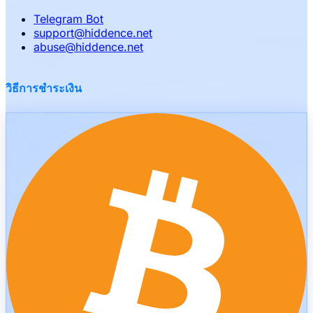
Telegram Bot
support
@
hiddence.net
abuse
@
hiddence.net
วิธีการชำระเงิน