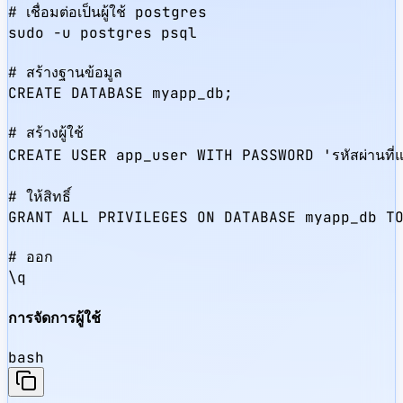
# เชื่อมต่อเป็นผู้ใช้ postgres

sudo -u postgres psql

# สร้างฐานข้อมูล

CREATE DATABASE myapp_db;

# สร้างผู้ใช้

CREATE USER app_user WITH PASSWORD 'รหัสผ่านที่แข็
# ให้สิทธิ์

GRANT ALL PRIVILEGES ON DATABASE myapp_db TO
# ออก

\q
การจัดการผู้ใช้
bash