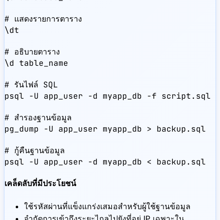
# แสดงรายการตาราง

\dt

# อธิบายตาราง

\d table_name

# รันไฟล์ SQL

psql -U app_user -d myapp_db -f script.sql

# สำรองฐานข้อมูล

pg_dump -U app_user myapp_db > backup.sql

# กู้คืนฐานข้อมูล

psql -U app_user -d myapp_db < backup.sql
เคล็ดลับที่มีประโยชน์
ใช้รหัสผ่านที่แข็งแกร่งเสมอสำหรับผู้ใช้ฐานข้อมูล
จำกัดการเข้าถึงระยะไกลไปยังที่อยู่ IP เฉพาะใน