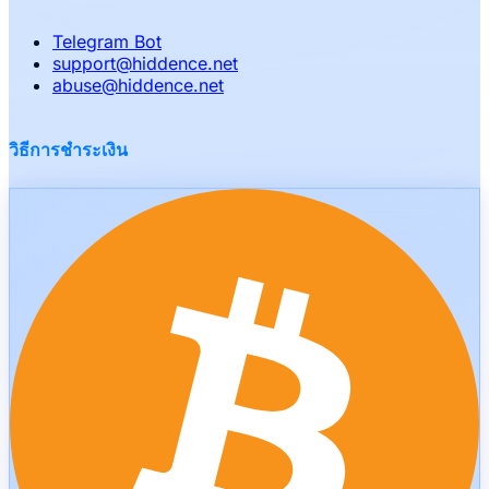
Telegram Bot
support
@
hiddence.net
abuse
@
hiddence.net
วิธีการชำระเงิน